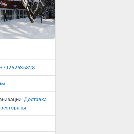
Сейчас открыто
:
+79262635828
мм
ганизации:
Доставка
 рестораны