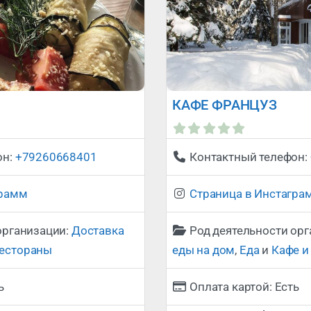
КАФЕ ФРАНЦУЗ
Сейчас открыто
:
он:
+79260668401
Контактный телефон:
грамм
Страница в Инстагра
организации:
Доставка
Род деятельности ор
рестораны
еды на дом
,
Еда
и
Кафе и
ь
Оплата картой:
Есть