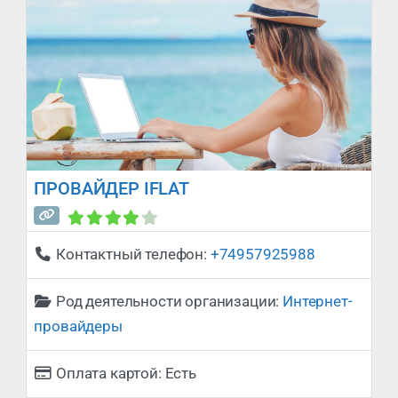
преимущество — огромную пропускную
способность сети. Она может намного
превышать 1 Гбит/с. Стабильное соединение
Оптоволоконные сети проложены под
землей, защищенные от погодных условий и
вандализма. Не подвержены
электромагнитным или радиочастотным
помехам Зона обслуживания Все населенные
ПРОВАЙДЕР IFLAT
пункты
Контактный телефон:
+74957925988
Род деятельности организации:
Интернет-
провайдеры
Оплата картой:
Есть