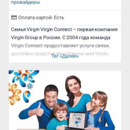
провайдеры
Оплата картой:
Есть
Семья Virgin Virgin Connect – первая компания
Virgin Group в России. С 2004 года команда
Virgin Connect предоставляет услуги связи,
достойно представляя славное имя Virgin,
Тег «Далее»
одного из крупнейших телеком-операторов в
мире, на российском рынке. Возможности не
ограничены Virgin Connect впервые появился
в России в одном из городов Московской
области и всего за несколько лет стал
серьезным соперником для своих
конкурентов