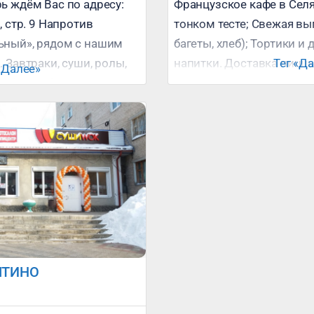
ь ждём Вас по адресу:
Французское кафе в Селя
, стр. 9 Напротив
тонком тесте; Свежая вы
ьный», рядом с нашим
багеты, хлеб); Тортики и 
. Завтраки, суши, ролы,
напитки. Доставка пиццы
Тег «Д
«Далее»
ы, блюда фритюр,
, wok box, шашлычки
 кухня.
content/uploads/2021/10/
ЯТИНО