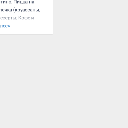
тино. Пицца на
печка (круассаны,
десерты; Кофе и
.
алее»