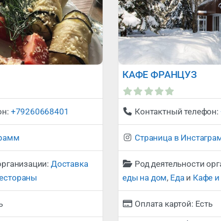
КАФЕ ФРАНЦУЗ
Сейчас открыто
:
он:
+79260668401
Контактный телефон:
грамм
Страница в Инстагра
организации:
Доставка
Род деятельности ор
рестораны
еды на дом
,
Еда
и
Кафе и
ь
Оплата картой:
Есть