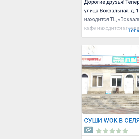
Дорогие друзья! Тепер
улица Вокзальная, д. 1
находится ТЦ «Вокзал
кафе находится аптека
Тег 
салаты, пицца, бургер
горячие блюда, паста
гриль, супы, восточная
https://infosel.ru/wp-
селятино.mp4
СУШИ WOK В СЕЛ