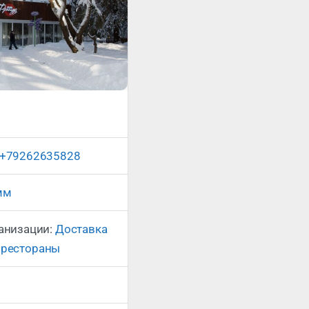
Сейчас открыто
:
+79262635828
мм
ганизации:
Доставка
 рестораны