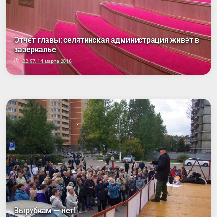
Отчёт главы: селятинская администрация живёт в
зазеркалье
22:57, 14 марта 2016
Вырубкам — нет!