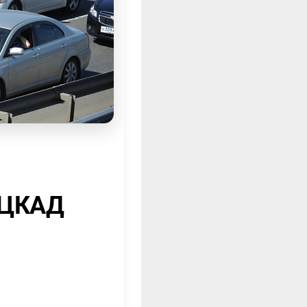
 ЦКАД
е