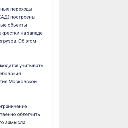
дные переходы
КАД) построены
вые объекты
крестки на западе
егрузов. Об этом
риходится учитывать
ребования
ития Московской
ограничение
ственно облегчить
го замысла.