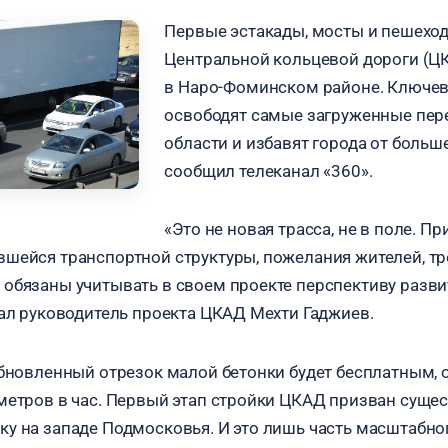
Первые эстакады, мосты и пешехо
Центральной кольцевой дороги (Ц
в Наро-Фоминском районе. Ключе
освободят самые загруженные пере
области и избавят города от больш
сообщил телеканал «360».
«Это не новая трасса, не в поле. П
шейся транспортной структуры, пожелания жителей, т
обязаны учитывать в своем проекте перспективу разв
зал руководитель проекта ЦКАД Мехти Гаджиев.
обновленный отрезок малой бетонки будет бесплатным, 
метров в час. Первый этап стройки ЦКАД призван суще
у на западе Подмосковья. И это лишь часть масштабно