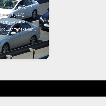
ороги (ЦКАД)
 загруженные
сообщил телеканал
 сложившейся