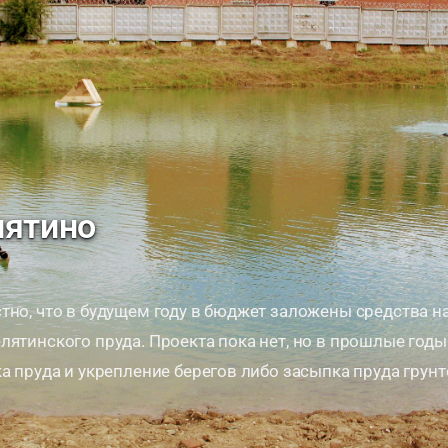
лятино
тно, что в будущем году в бюджет заложены средства н
лятинского пруда. Проекта пока нет, но в прошлые год
ка пруда и укрепление берегов либо засыпка пруда грун