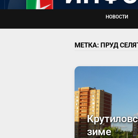
Перейти
к
НОВОСТИ
содержимому
МЕТКА:
ПРУД СЕЛ
Крутиловс
зиме