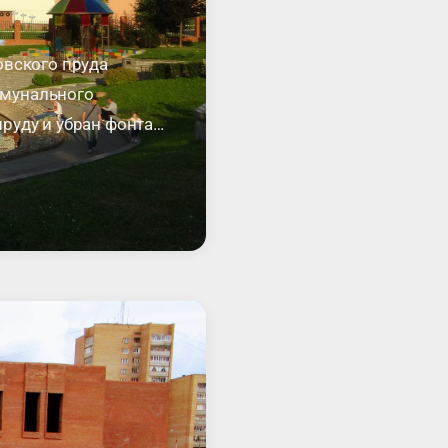
овского пруда
ммунального
руду и убран фонтан,