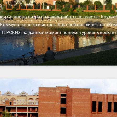
7
ии Селятино вчера начались работы по очистке Крутил
Коммунальное хозяйство». Как сообщил директор «Ко
 ТЕРСКИХ, на данный момент понижен уровень воды в п
 выполнял роль не только …