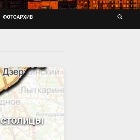
ФОТОАРХИВ
 столицы