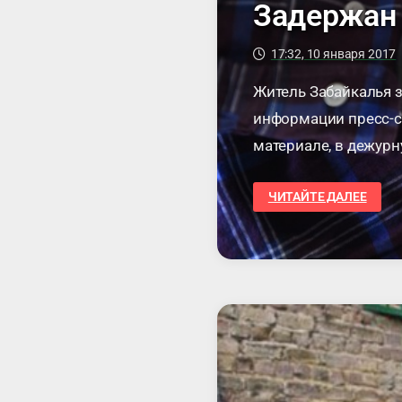
Задержан 
17:32, 10 января 2017
Житель Забайкалья з
информации пресс-сл
материале, в дежур
району поступило …
ЗАДЕРЖАН
ЧИТАЙТЕ ДАЛЕЕ
КВАРТИРНЫЙ
ГРАБИТЕЛЬ