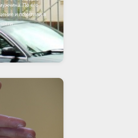
мужчина. По его
щение и похитили в
найти …