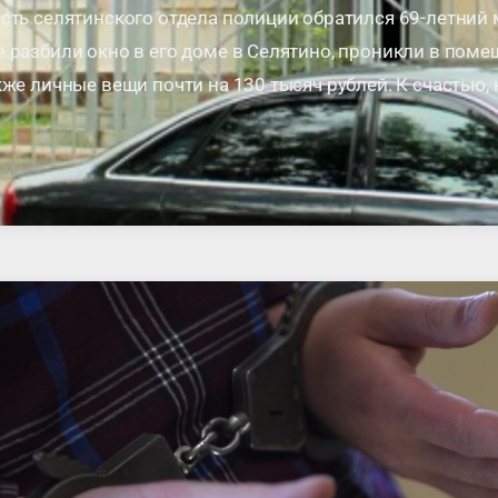
сть селятинского отдела полиции обратился 69-летний 
 разбили окно в его доме в Селятино, проникли в поме
кже личные вещи почти на 130 тысяч рублей. К счастью, 