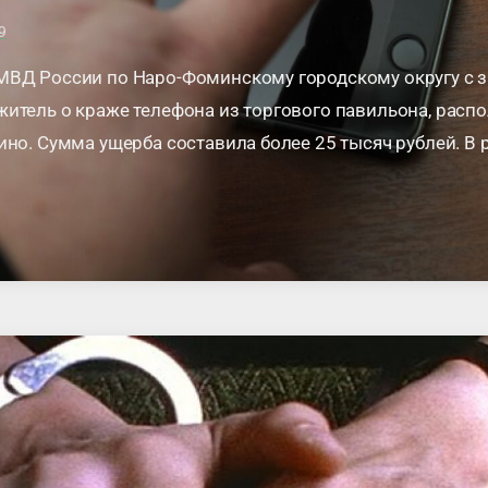
9
МВД России по Наро-Фоминскому городскому округу с 
итель о краже телефона из торгового павильона, распо
ино. Сумма ущерба составила более 25 тысяч рублей. В 
ых мероприятий сотрудниками полиции по …