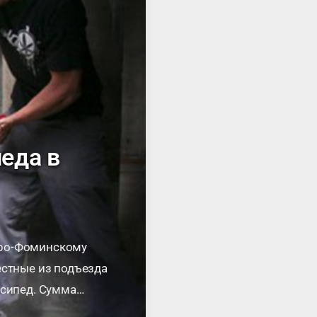
еда в
аро-Фоминскому
естные из подъезда
осипед. Сумма