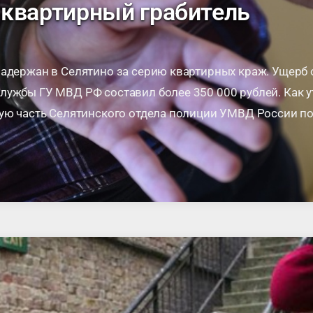
квартирный грабитель
адержан в Селятино за серию квартирных краж. Ущерб о
ужбы ГУ МВД РФ составил более 350 000 рублей. Как у
ную часть Селятинского отдела полиции УМВД России 