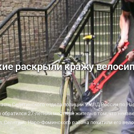
ие раскрыли кражу велосип
часть Селятинского отдела полиции УМВД России по Н
 обратился 27-летний местный житель о том, что неизв
.п. Селятино Наро-Фоминского района похитили его вел
 …