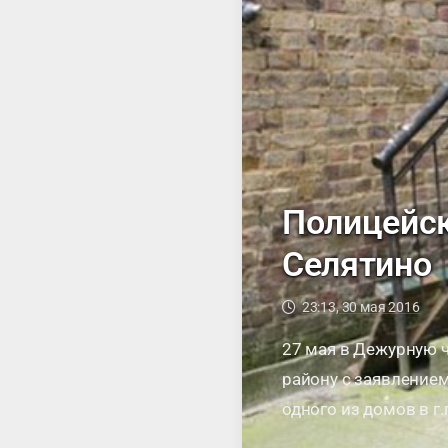
Полицейск
Селятино
23:13, 30 мая 2016
27 мая в Дежурную 
району с заявлением
одного из домов в г
ущерба составила 40