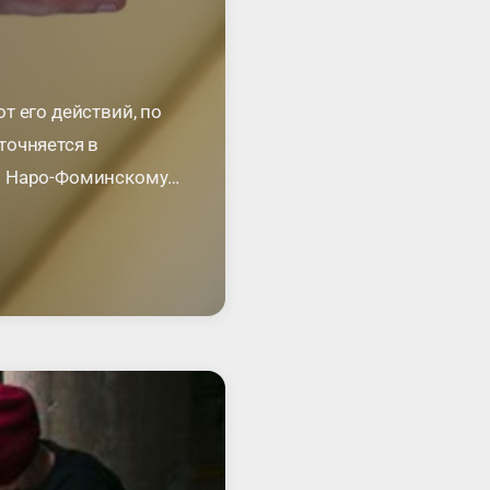
т его действий, по
точняется в
по Наро-Фоминскому