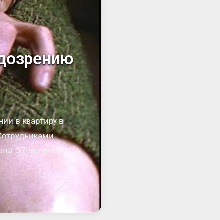
одозрению
нии в квартиру в
 Сотрудниками
ана 37-летняя