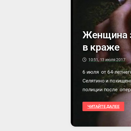
Женщина з
в краже
10:51, 13 июля 2017
6 июля от 64-летнег
Селятино и похищен
полиции после опер
жительница Московс
ЖЕНЩИНА
ЧИТАЙТЕ ДАЛЕЕ
ЗАДЕРЖАНА
В
СЕЛЯТИНО
ПО
ПОДОЗРЕНИЮ
В