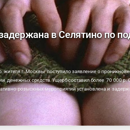
адержана в Селятино по п
о жителя г. Москвы поступило заявление о проникнове
ии денежных средств. Ущерб составил более 70 000 р.
ативно-розыскных мероприятий установлена и задерж
кой области, подозреваемая в совершении …