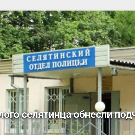
ого селятинца обнесли под