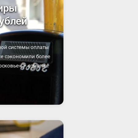
жиры
ублей
ной системы оплаты
же сэкономили более
осковье», – отметил