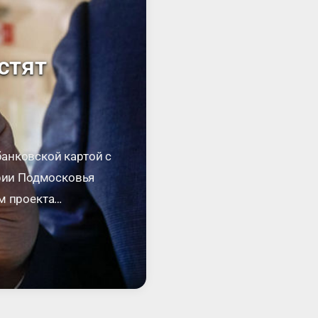
стят
анковской картой с
ории Подмосковья
м проекта