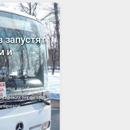
 запустят
м и
ельных автобусов на
ажирских перевозок,
материале
ационного совета