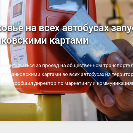
овье на всех автобусах запу
нковскими картами
ассчитываться за проезд на общественном транспорте б
лату банковскими картами во всех автобусах на террит
б этом сообщил директор по маркетингу и коммуникация
ролов. «В марте во …