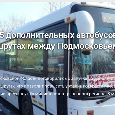
5 дополнительных автобусов
шрутах между Подмосковье
сковской области договорились о запуске 55 дополнит
шрутах, что позволит повысить уровень комфорта пасс
ии пресс-служба министерства транспорта региона. В 
я состоялось заседание II Межведомственного координ