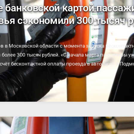
е банковской картой пасса
ья сэкономили 300 тысяч р
в в Московской области с момента запуска бесконтакт
более 300 тысяч рублей. «С начала марта пассажиры у
 счёт бесконтактной оплаты проезда в автобусах в Подм
озчика. …