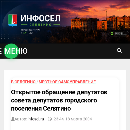
Перейти
к
содержимому
МЕНЮ
В СЕЛЯТИНО
/
МЕСТНОЕ САМОУПРАВЛЕНИЕ
Открытое обращение депутатов
совета депутатов городского
поселения Селятино
Автор:
infosel.ru
23:44, 18 марта 2004