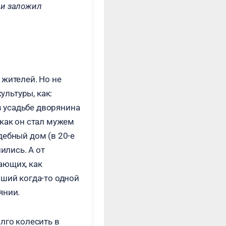
 и заложил
 жителей. Но не
ультуры, как:
 усадьбе дворянина
 как он стал мужем
дебный дом (в 20-е
ились. А от
ающих, как
вший когда-то одной
янии.
лго колесить в