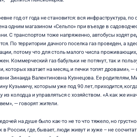
евне год от года не становится: вся инфраструктура, п
ена одним магазином «Сельпо» при въезде в садоводче
вни. С транспортом тоже напряженно, автобусы ходят ре
ся. По территории дачного поселка газ проведен, а зде
кации, потому что для столь малого числа проживающих,
жен. Коммерческий газ бабульки не потянут, так и поль
 которых хватает на месяц, и печки топят дровами», — 
вни Зинаида Валентиновна Кузнецова. Ее родителям, 
ну Кузьмичу, которым уже под 90 лет, приходится, когд
 из колодца и управляться с хозяйством. «А как же ина
ивем», — говорят жители.
очей на душе было как-то не то что тяжело, но грустно
в России, где, бывает, люди живут и хуже – не сосчита