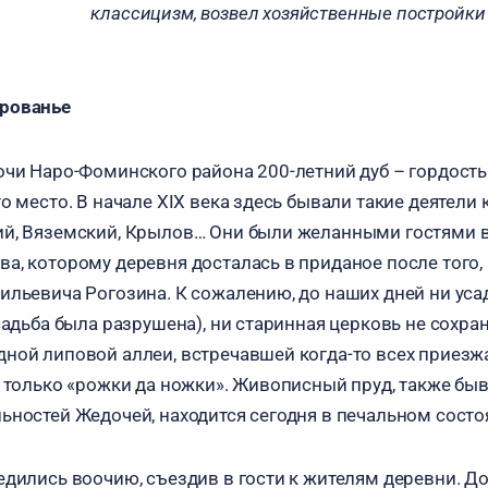
классицизм, возвел хозяйственные постройки
рованье
очи Наро-Фоминского района 200-летний дуб – гордость
о место. В начале XIX века здесь бывали такие деятели к
й, Вяземский, Крылов… Они были желанными гостями в
а, которому деревня досталась в приданое после того,
ильевича Рогозина. К сожалению, до наших дней ни уса
садьба была разрушена), ни старинная церковь не сохран
ной липовой аллеи, встречавшей когда-то всех приезж
ь только «рожки да ножки». Живописный пруд, также бы
ьностей Жедочей, находится сегодня в печальном состо
едились воочию, съездив в гости к жителям деревни. До