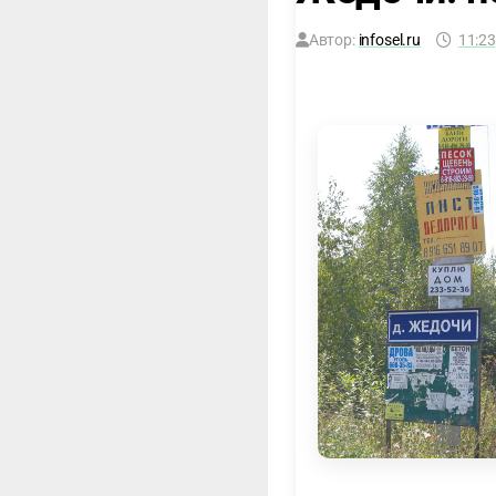
Автор:
infosel.ru
11:23