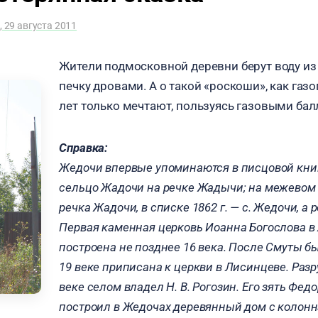
, 29 августа 2011
Жители подмосковной деревни берут воду из 
печку дровами. А о такой «роскоши», как газо
лет только мечтают, пользуясь газовыми ба
Справка:
Жедочи впервые упоминаются в писцовой книг
сельцо Жадочи на речке Жадычи; на межевом п
речка Жадочи, в списке 1862 г. — с. Жедочи, а 
Первая каменная церковь Иоанна Богослова в
построена не позднее 16 века. После Смуты б
19 веке приписана к церкви в Лисинцеве. Разру
веке селом владел Н. В. Рогозин. Его зять Фе
построил в Жедочах деревянный дом с колонн