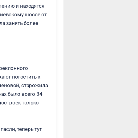
лению и находятся
Киевскому шоссе от
ла занять более
преклонного
жают погостить к
меновой, старожила
чах было всего 34
построек только
пасли, теперь тут