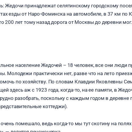
ь: Жедочи принадлежат селятинскому городскому посе
тах езды от Наро-Фоминска на автомобиле, в 37 км по 
то 200 лет тому назад дорога от Москвы до деревни мог
льное население Жедочей – 18 человек, все они люди 
ры. Молодежи практически нет, разве что на лето приез
омочь по хозяйству. По словам Клавдии Яковлевны Се
й здесь аж с 1923 года, когда-то, на ее памяти, в Жедо
трудно разобрать, поскольку с каждым годом в деревне 
 представительные коттеджи).
очень помешало, ведь когда-то мы тут скотину на полях 
», — делится пенсионерка.