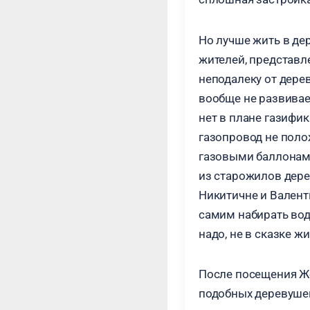
Но лучше жить в дер
жителей, представл
неподалеку от дере
вообще не развивает
нет в плане газифи
газопровод не поло
газовыми баллонами,
из старожилов дере
Никитичне и Валенти
самим набирать воду
надо, не в сказке ж
После посещения Жед
подобных деревушек 