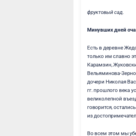
фруктовый сад.
Минувших дней оча
Есть в деревне Жед
только им славно эт
Карамзин, Жуковски
Вельяминова-Зернов
дочери Николая Вас
гг. прошлого века у
великолепной въезд
говорится, осталис
из достопримечател
Во всем этом мы уб