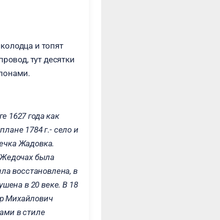
колодца и топят
провод, тут десятки
ллонами.
е 1627 года как
лане 1784 г.- село и
речка Жадовка.
 Жедочах была
ыла восстановлена, в
шена в 20 веке. В 18
дор Михайлович
ами в стиле