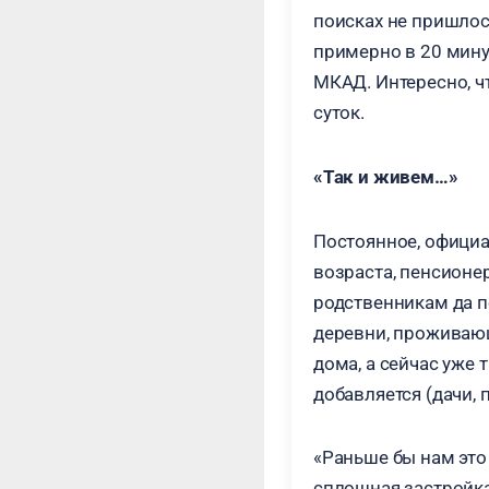
поисках не пришлос
примерно в 20 мину
МКАД. Интересно, ч
суток.
«Так и живем…»
Постоянное, официа
возраста, пенсионе
родственникам да п
деревни, проживающе
дома, а сейчас уже 
добавляется (дачи,
«Раньше бы нам это 
сплошная застройка