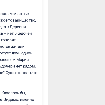
о словам местных
ское товарищество,
дко. «Деревня
сь – нет. Жедочей
 говорят,
зуются жители
сетует дочь одной
Михеевым Марии
а дочери нет рядом,
че? Существовать-то
. Казалось бы,
ть. Видимо, именно