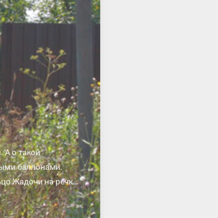
 А о такой
овыми баллонами.
ьцо Жадочи на речке