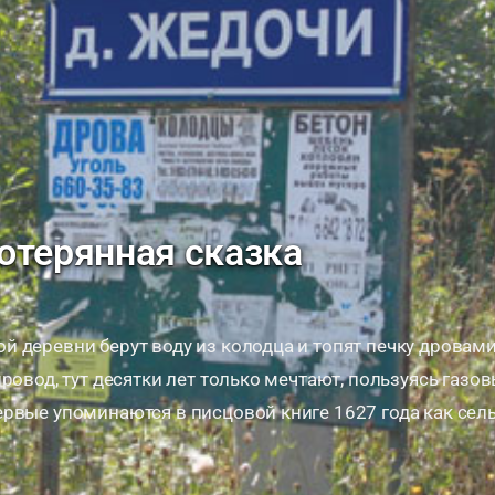
отерянная сказка
 деревни берут воду из колодца и топят печку дровами.
провод, тут десятки лет только мечтают, пользуясь газ
рвые упоминаются в писцовой книге 1627 года как сел