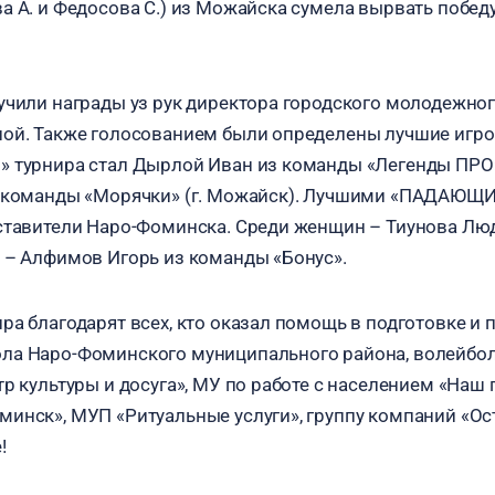
а А. и Федосова С.) из Можайска сумела вырвать побед
учили награды уз рук директора городского молодежно
ой. Также голосованием были определены лучшие игро
 турнира стал Дырлой Иван из команды «Легенды ПРО»
з команды «Морячки» (г. Можайск). Лучшими «ПАДАЮЩ
дставители Наро-Фоминска. Среди женщин – Тиунова Л
 – Алфимов Игорь из команды «Бонус».
ра благодарят всех, кто оказал помощь в подготовке и 
ла Наро-Фоминского муниципального района, волейбо
р культуры и досуга», МУ по работе с населением «Наш 
инск», МУП «Ритуальные услуги», группу компаний «Ос
!