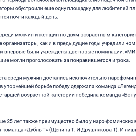
заторы обустроили еще одну площадку для любителей п
тся почти каждый день.
среди мужчин и женщин по двум возрастным категориям
же организаторы, как и в предыдущие годы учредили н
 впервые были учреждены две новые номинации: «МИ
щие могли проголосовать за понравившегося игрока.
ста среди мужчин достались исключительно нарофомин
т в упорнейшей борьбе победу одержала команда «Леге
в старшей возрастной категории победила команда «Бону
е 25 лет также преимущество было у наро-фоминских 
 команда «Дубль Т» (Щепина Т. И Друшлякова Т). И лиш