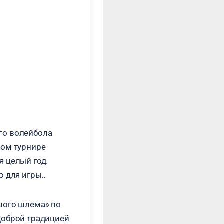
го волейбола
том турнире
я целый год.
 для игры..
шого шлема» по
доброй традицией