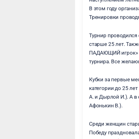
В этом году органи
Тренировки проводя
Турнир проводился 
старше 25 лет. Так
ПАДАЮЩИЙ игрок» и
турнира. Все желаю
Кубки за первые ме
категории до 25 ле
А. и Дырлой И.). А 
Афонькин В.).
Среди женщин старш
Победу праздновала