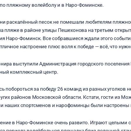
по пляжному волейболу и в Наро-Фоминске.
 ни раскалённый песок не помешали любителям пляжно
на пляже в районе улицы Пешехонова на третьем откры
ия Наро-Фоминск. Все собравшиеся ждали этого событи
личное настроение плюс воля к победе — всё, что нужн
рнира выступили Администрация городского поселения
ный комплексный центр.
сь побороться за победу 26 команд из разных уголков н
ругих районов Московской области. Кстати, гости из Мо
ли наших спортсменов и нарофоминцы были настроены 
ение в Наро-Фоминске очень развито. Играют целыми с
го периода волейбольная площадка близ лодочной станц