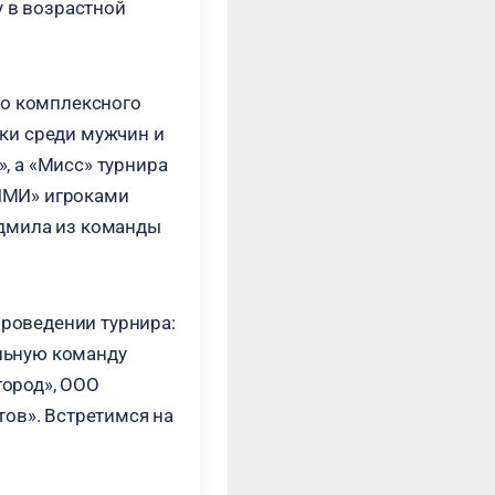
у в возрастной
го комплексного
ки среди мужчин и
, а «Мисс» турнира
ИМИ» игроками
юдмила из команды
проведении турнира:
льную команду
город», ООО
тов». Встретимся на