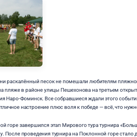
 ни раскалённый песок не помешали любителям пляжно
на пляже в районе улицы Пешехонова на третьем откры
ия Наро-Фоминск. Все собравшиеся ждали этого событи
личное настроение плюс воля к победе — всё, что нужно
ой горе завершился этап Мирового тура турнира «Боль
. После проведения турнира на Поклонной горе стало 