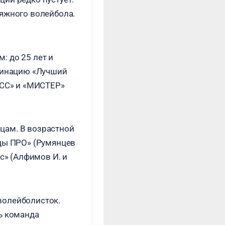
ляжного волейбола.
: до 25 лет и
оминацию «Лучший
СС» и «МИСТЕР»
цам. В возрастной
нды ПРО» (Румянцев
с» (Алфимов И. и
волейболисток.
ь команда