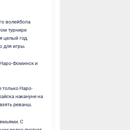
го волейбола
том турнире
я целый год.
о для игры.
 Наро-Фоминск и
е только Наро-
жайска накануне на
взять реванш.
емьями. С
ии редко пустует.