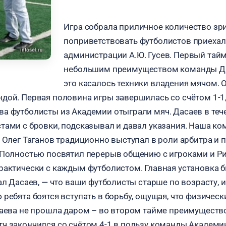
Игра собрала приличное количество зри
поприветствовать футболистов приехал
администрации А.Ю. Гусев. Первый тай
небольшим преимуществом команды Да
это касалось техники владения мячом. 
дой. Первая половина игры завершилась со счётом 1-1,
а футболисты из Академии отыграли мяч. Дасаев в теч
тами с бровки, подсказывал и давал указания. Наша ко
 Олег Таганов традиционно выступал в роли арбитра и п
 Полностью посвятил перерыв общению с игроками и Рин
рактически с каждым футболистом. Главная установка б
ал Дасаев, — что ваши футболисты старше по возрасту, и 
ребята боятся вступать в борьбу, ощущая, что физическ
саева не прошла даром – во втором тайме преимущество
ч закончился со счётом 4-1 в пользу команды Академии.