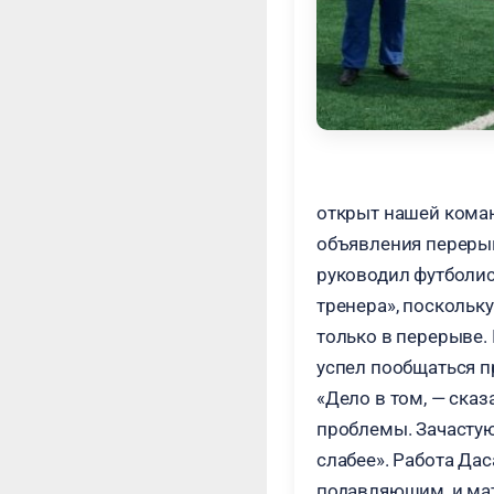
открыт нашей коман
объявления перерыв
руководил футболис
тренера», поскольку
только в перерыве.
успел пообщаться п
«Дело в том, — сказ
проблемы. Зачастую 
слабее». Работа Да
подавляющим, и мат