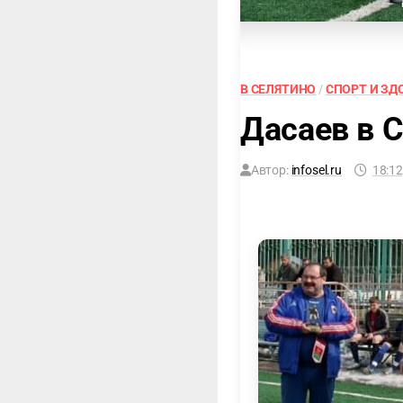
В СЕЛЯТИНО
/
СПОРТ И ЗД
Дасаев в 
Автор:
infosel.ru
18:12