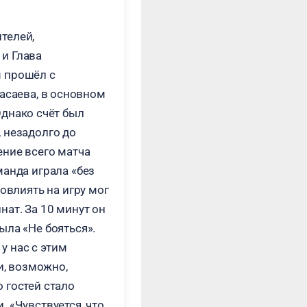
телей,
 и Глава
м прошёл с
саева, в основном
Однако счёт был
 незадолго до
ение всего матча
манда играла «без
овлиять на игру мог
ат. За 10 минут он
ыла «Не бояться».
у нас с этим
и, возможно,
 гостей стало
 «Чувствуется, что