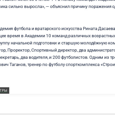
ника сильно выросла», — объяснил причину поражения о
емия футбола и вратарского искусства Рината Дасаева
ящее время в Академии 10 команд различных возрастных
 группу начальной подготовки и старшую молодёжную ко
ор, Проректор, Спортивный директор, два администрато
 секретарь, два водителя, и 200 футболистов. Одним из 
ович Таганов, тренер по футболу спорткомплекса «Строи
ИГРЫ