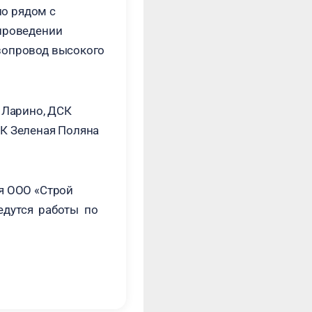
но рядом с
 проведении
зопровод высокого
 Ларино, ДСК
СК Зеленая Поляна
я ООО «Строй
ведутся работы по