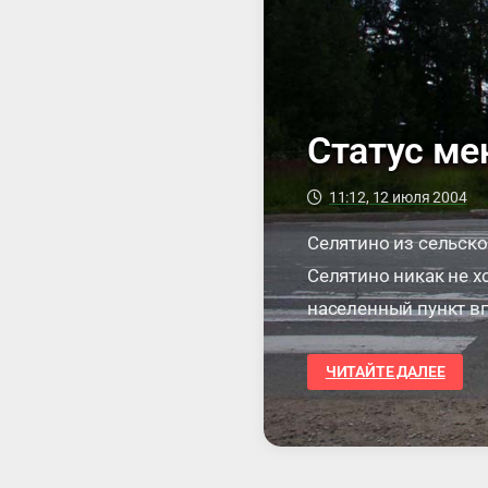
Статус ме
11:12, 12 июля 2004
Селятино из сельског
Селятино никак не хо
населенный пункт вп
годы селятинцы …
СТАТУС
ЧИТАЙТЕ ДАЛЕЕ
МЕНЯЕТСЯ
—
ЛЬГОТЫ
ОТМЕНЯЮТСЯ