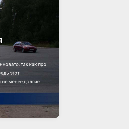
я
нновато, так как про
ведь этот
 не менее долгие