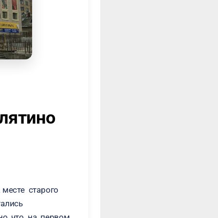
елятино
а месте старого
тались
но, что на первом