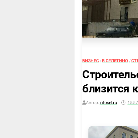
БИЗНЕС
/
В СЕЛЯТИНО
/
СТ
Строитель
близится 
Автор:
infosel.ru
15:57