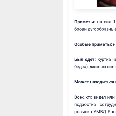
Приметы:
на вид 14
брови дугообразные
Особые приметы:
н
Был одет:
куртка ч
бедра), джинсы сине
Может находиться в
Всех, кто видел ил
подростка, сотру
розыска УМВД Росс