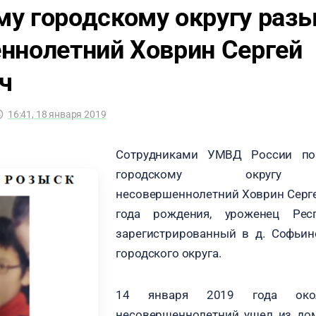
у городскому округу раз
ннолетний Ховрин Сергей
ч
16:41, 18 января 2019
Сотрудниками УМВД России по
городскому округу р
несовершеннолетний Ховрин Серге
года рождения, уроженец Респ
зарегистрированный в д. Софьи
городского округа.
14 января 2019 года око
несовершеннолетний ушел из до