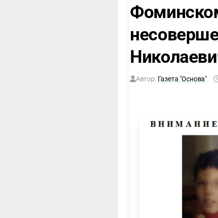
Фоминском
несоверше
Николаеви
Автор:
Газета "Основа"