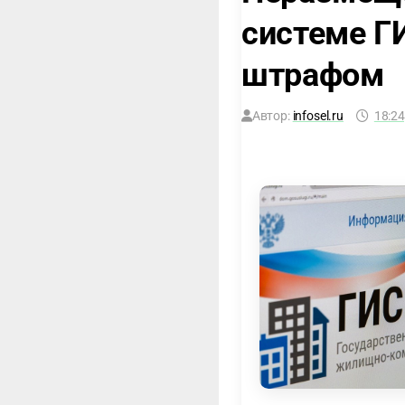
системе Г
штрафом
Автор:
infosel.ru
18:24