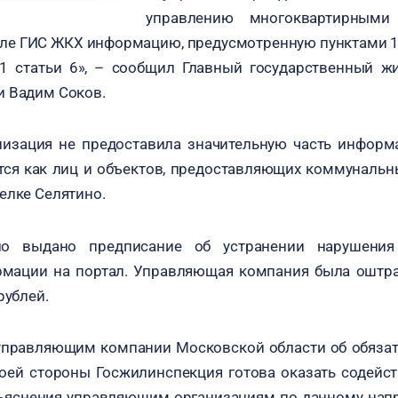
управлению многоквартирными
е ГИС ЖКХ информацию, предусмотренную пунктами 1, 2,
 1 статьи 6», – сообщил Главный государственный 
и Вадим Соков.
изация не предоставила значительную часть информ
тся как лиц и объектов, предоставляющих коммунальн
елке Селятино.
ло выдано предписание об устранении нарушения
мации на портал. Управляющая компания была оштр
рублей.
правляющим компании Московской области об обяза
оей стороны Госжилинспекция готова оказать содейст
ъяснения управляющим организациям по данному нап