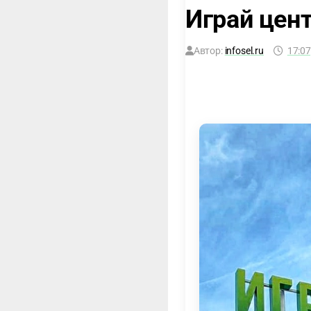
Играй цент
Автор:
infosel.ru
17:07