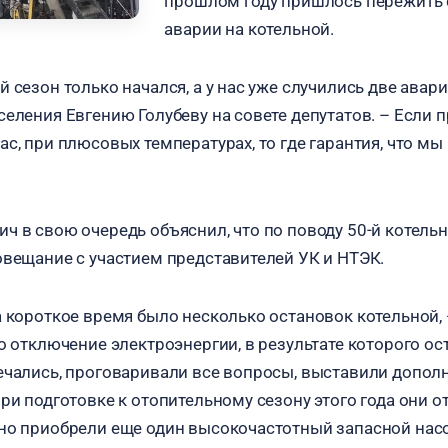
прошлом году пришлось пережить 
аварии на котельной.
 сезон только начался, а у нас уже случились две авар
селения Евгению Голубеву на совете депутатов. – Если
ас, при плюсовых температурах, то где гарантия, что м
ч в свою очередь объяснил, что по поводу 50-й котельн
овещание с участием представителей УК и НТЭК.
а короткое время было несколько остановок котельной, 
ло отключение электроэнергии, в результате которого о
ечались, проговаривали все вопросы, выставили допол
При подготовке к отопительному сезону этого года они 
но приобрели еще один высокочастотный запасной насо