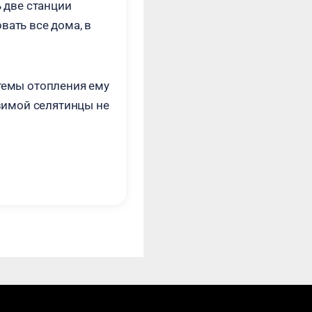
ь две станции
вать все дома, в
стемы отопления ему
 зимой селятинцы не