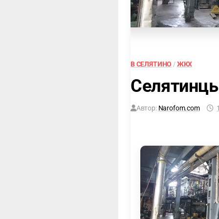
В СЕЛЯТИНО
/
ЖКХ
Селятинцы
Автор:
Narofom.com