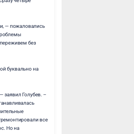
сразу четыре
ии, — пожаловались
 проблемы
ы переживем без
ой буквально на
— заявил Голубев. –
станавливалась
нительные
отремонтировали все
с. Но на