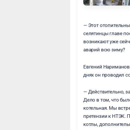
— Этот отопительный
селятинцы главе по
возникают уже сейч
аварий всю зиму?
Евгений Нариманови
днях он проводил с
— Действительно, з
Дело в том, что бы
котельная. Мы встр
претензии к НТЭК. 
котлы, дополнитель