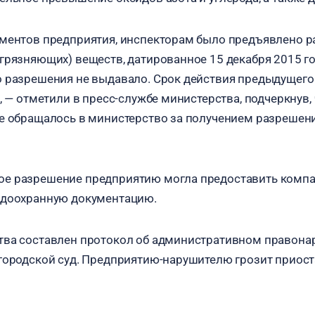
ментов предприятия, инспекторам было предъявлено р
грязняющих) веществ, датированное 15 декабря 2015 го
 разрешения не выдавало. Срок действия предыдущего
, — отметили в пресс-службе министерства, подчеркнув,
е обращалось в министерство за получением разрешени
е разрешение предприятию могла предоставить компан
одоохранную документацию.
тва составлен протокол об административном правона
городской суд. Предприятию-нарушителю грозит приос