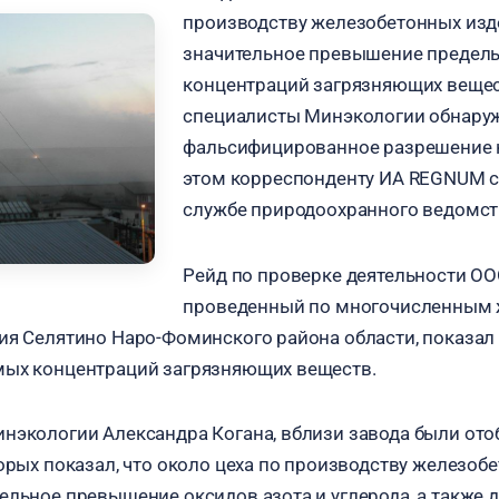
производству железобетонных изд
значительное превышение предел
концентраций загрязняющих вещес
специалисты Минэкологии обнаруж
фальсифицированное разрешение 
этом корреспонденту ИА REGNUM с
службе природоохранного ведомст
Рейд по проверке деятельности ОО
проведенный по многочисленным 
ия Селятино Наро-Фоминского района области, показа
мых концентраций загрязняющих веществ.
нэкологии Александра Когана, вблизи завода были от
торых показал, что около цеха по производству железоб
ельное превышение оксидов азота и углерода, а также 