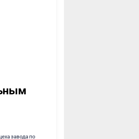
льным
еха завода по