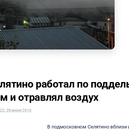
елятино работал по подде
м и отравлял воздух
:22, 28 июня 2016
В подмосковном Селятино вблизи ц