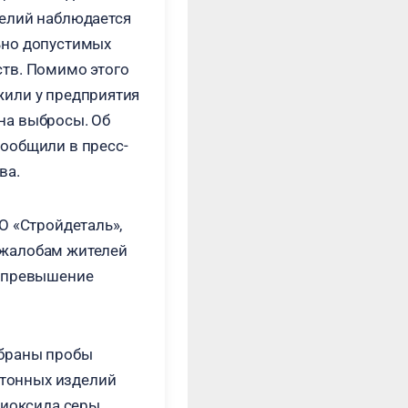
елий наблюдается
ьно допустимых
тв. Помимо этого
или у предприятия
на выбросы. Об
ообщили в пресс-
ва.
О «Стройдеталь»,
жалобам жителей
л превышение
обраны пробы
етонных изделий
диоксида серы.