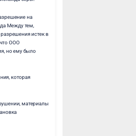
азрешение на
да Между тем,
 разрешения истек в
 что ООО
я, но ему было
ия, которая
рушении, материалы
тановка