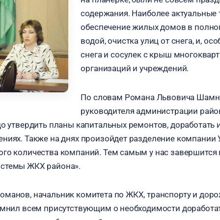
содержания. Наиболее актуальные 
обеспечение жилых домов в полно
водой, очистка улиц от снега, и, ос
снега и сосулек с крыш многоквар
организаций и учреждений.
По словам Романа Львовича Шамнэ
руководителя администрации район
до утвердить планы капитальных ремонтов, доработать
ниях. Также на днях произойдет разделение компании
го количества компаний. Тем самым у нас завершится
стемы ЖКХ района».
манов, начальник комитета по ЖКХ, транспорту и дор
омнил всем присутствующим о необходимости доработат