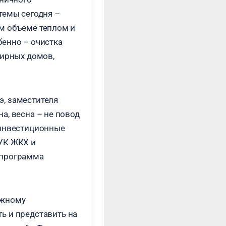
темы сегодня –
м объеме теплом и
обенно – очистка
тирных домов,
, заместителя
а, весна – не повод
 инвестиционные
 УК ЖКХ и
 программа
ожному
ь и представить на