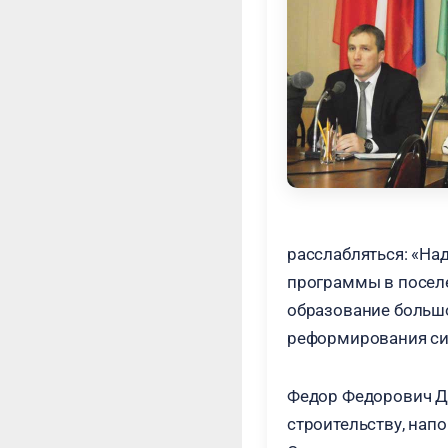
расслабляться: «На
программы в поселе
образование большо
реформирования си
Федор Федорович До
строительству, нап