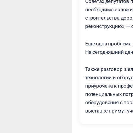
Советах депутатов 
необходимо заложи
строительства дорог
реконструкцию», — 
Еще одна проблема 
На сегодняшний ден
Также разговор ше
технологии и обор
приурочена к проф
потенциальных потр
оборудования с пос
выставке примут уч