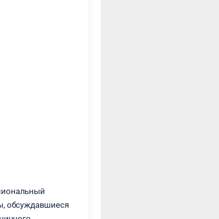
сиональный
ы, обсуждавшиеся
дничного