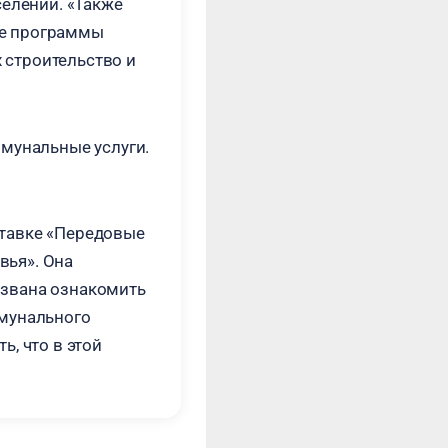
селений. «Также
ие программы
х строительство и
ммунальные услуги.
ставке «Передовые
вья». Она
извана ознакомить
ммунального
, что в этой