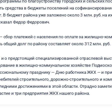
программы по благоустройству городских и сельских по
ть средства в бюджеты поселений на софинансирован
. В бюджет района уже заложено около 3 млн. руб. на и
сказал Федор Федорович.
– сбор платежей с населения по оплате за жилищно-ко
ь общий долг по району составляет около 312 млн. руб.
л и о предстоящей специализированной отраслевой вы
удование в жилищно-коммунальном хозяйстве Подмоско
ессиональному празднику — Дню работника ЖКХ — и пр
ебителей строительного, дорожно-строительного и ко
ледними достижениями в этой области. Отрадно заметить
астие и три предприятия ЖКХ нашего района.