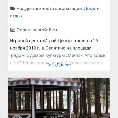
Род деятельности организации:
Досуг и
отдых
Оплата картой:
Есть
Игровой центр «Играй Центр» открыт с 16
ноября 2019 г. в Селятино на площади
рядом с домом культуры «Мечта». Что здесь
есть? Территория для игр Игровые автоматы
Тег «Далее»
Жуй-жуй кафе Возрастные ограничения? от 0
до 120 лет Стоимость услуг? Посещение
игровой территории: Будние дни до 14:00 за 1
час — 290₽ Будние дни после 14:00 за 1 час —
390₽ Будние