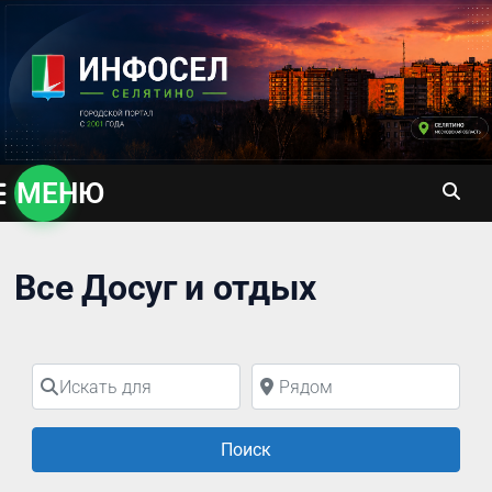
Перейти
к
содержимому
МЕНЮ
Все Досуг и отдых
Искать для
Рядом
Поиск
Поиск