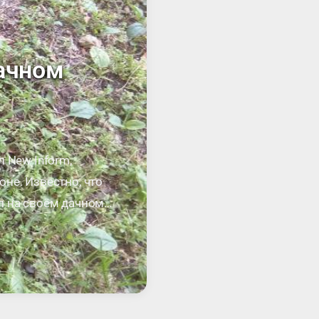
дачном
 New Inform,
не. Известно, что
л на своём дачном