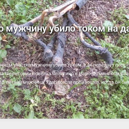
о мужчину убило током на 
чном участке мужчину убило током. Как передаёт портал
на территории посёлка Селятино в Наро-Фоминском райо
35-летний мужчина. Удар током произошёл, когда он бы
чины, …