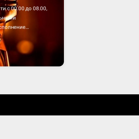
 с 00.00 до 08.00,
льными
исполнение
документе. Такое