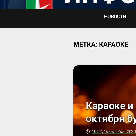
Перейти
к
НОВОСТИ
содержимому
МЕТКА:
КАРАОКЕ
Караоке и
октября б
10:52, 16 октября 202