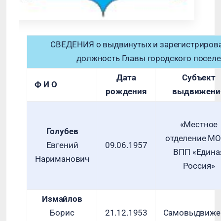
СВЕДЕНИЯ о выдвинутых и зарегистрирова
должность Главы городского посел
Дата
Субъект
Ф И О
рождения
выдвижени
«Местное
Голубев
отделение М
Евгений
09.06.1957
ВПП «Едина
Нариманович
Россия»
Измайлов
Борис
21.12.1953
Самовыдвиже