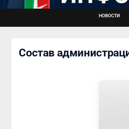
Перейти
к
НОВОСТИ
содержимому
Состав администраци