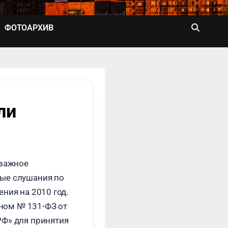
ФОТОАРХИВ
ли
 важное
ые слушания по
ния на 2010 год.
ном № 131-ФЗ от
РФ» для принятия