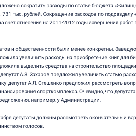
дложено сократить расходы по статье бюджета «Жили
н. 731 тыс. рублей. Сокращение расходов по подразделу
за счёт отнесения на 2011-2012 годы завершения работ 
атов и общественности были менее конкретны. Заведу
дложила увеличить расходы на приобретение книг для би
дложила выделить средства на строительство площадки
 депутат А.З. Захаров предложил увеличить статью расх
у, депутат А.Л. Стешенко предложил рассмотреть воп
нансирования спорткомплекса. Очевидно, что депутата
редложения, например, у Администрации.
кабря депутаты должны рассмотреть окончательный ва
шинством голосов.