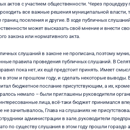
х актов с участием общественности. Через процедуру
оходить все важные решения муниципальной власти, т
 границ поселения и другие. В ходе публичных слушани
ственности может высказать своё мнение и внести св
ого закона или нормативного акта.
личных слушаний в законе не прописана, поэтому муни
нные правила проведения публичных слушаний. В Селя
авил пока нет, их ещё предстоит принять. Имеет смысл
 в этом и прошлом году, и сделать некоторые выводы. 
читал бюджетное послание присутствующим, а их, кром
ралось немало – были приглашены руководители орган
интересованные лица, всё-таки бюджет принимался впер
 не зачитывалось, Глава на слушаниях не присутствова
сотрудники администрации в зале, руководители предпр
ато по существу слушания в этом году прошли гораздо а