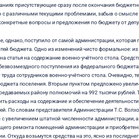
аниях присутствующие сразу после окончания бюджетн
о с различными текущими проблемами, забыв о смысле
 конкретные вопросы и предложения по бюджету от депу
, однако, поступило от самой администрации, которая
атей бюджета. Одно из изменений чисто формальное: и
а статья на содержание военно-учётного стола. Средст
безвозмездного поступления из федерального бюджета
 труда сотрудников военно-учётного стола. Очевидно, т
бюджета поселения. Вторым пунктом предложено увели
едаваемых району полномочий на 992 тысячи рублей. 
ть расходы на содержание и обеспечение деятельност
лей. По словам представителя Администрации Т.С. Волхо
 с увеличением штатной численности администрации, а
ущего ремонта помещений администрации и приобретен
. Откуда возьмутся средства на это, ясно из последнег