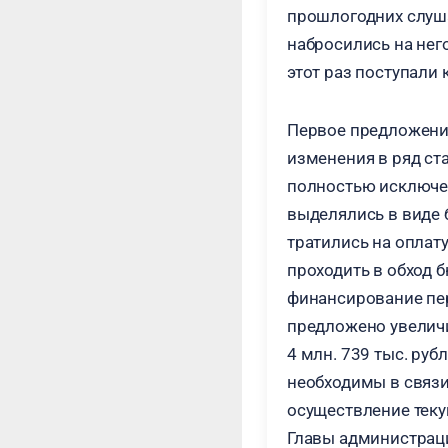
прошлогодних слуш
набросились на нег
этот раз поступали
Первое предложение
изменения в ряд ст
полностью исключен
выделялись в виде 
тратились на оплату
проходить в обход 
финансирование пер
предложено увеличи
4 млн. 739 тыс. руб
необходимы в связи
осуществление тек
Главы администрации