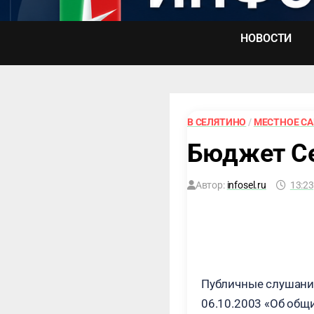
Перейти
к
НОВОСТИ
содержимому
В СЕЛЯТИНО
/
МЕСТНОЕ С
Бюджет Се
Автор:
infosel.ru
13:23
Публичные слушани
06.10.2003 «Об общ