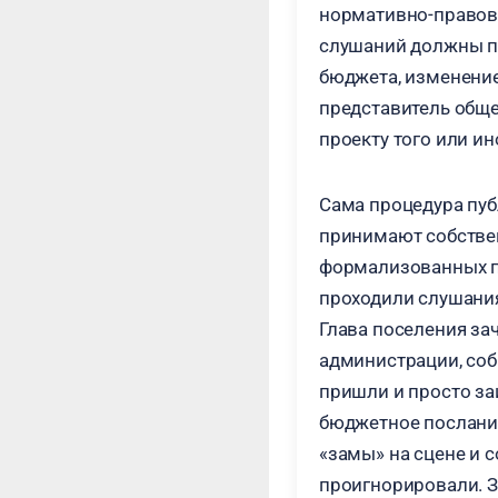
нормативно-правовы
слушаний должны пр
бюджета, изменение
представитель обще
проекту того или ин
Сама процедура пуб
принимают собстве
формализованных пр
проходили слушания
Глава поселения за
администрации, соб
пришли и просто за
бюджетное послание
«замы» на сцене и 
проигнорировали. З