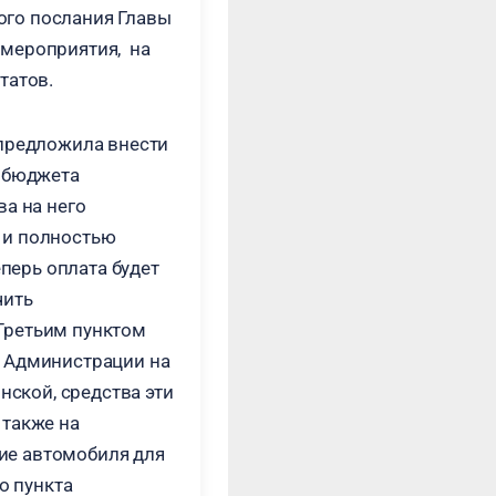
ого послания Главы
 мероприятия, на
татов.
 предложила внести
з бюджета
ва на него
 и полностью
еперь оплата будет
чить
Третьим пунктом
и Администрации на
нской, средства эти
 также на
ие автомобиля для
о пункта