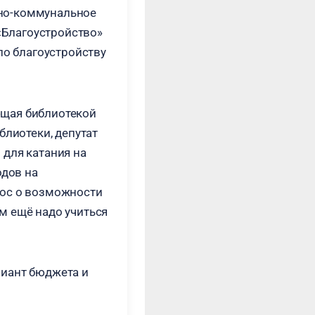
щно-коммунальное
 «Благоустройство»
по благоустройству
ющая библиотекой
блиотеки, депутат
 для катания на
одов на
рос о возможности
м ещё надо учиться
риант бюджета и