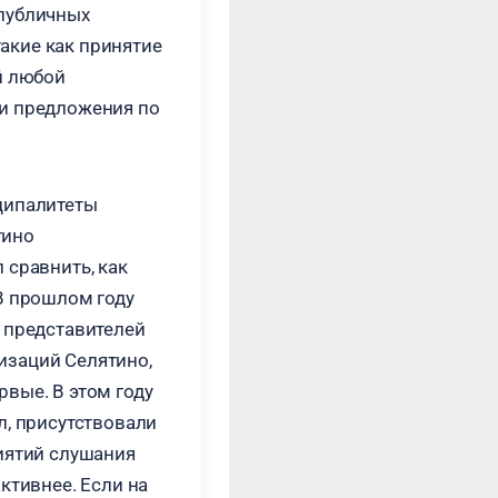
 публичных
акие как принятие
й любой
ои предложения по
ципалитеты
тино
 сравнить, как
В прошлом году
е представителей
изаций Селятино,
вые. В этом году
л, присутствовали
иятий слушания
ктивнее. Если на