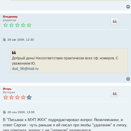
Владимир
редактор
С
26 авг 2006, 12:30
о
о
б
щ
е
Добрый день! Несоответствие практически всех тф. номеров. С
н
уважением Ю.
и
е
dud_96@mail.ru
Игорь
Ветеран
С
06 сен 2006, 13:06
о
о
В "Письмах к МУП ЖКХ" подредактировал вопрос Яковлевчанки, и
б
ответ Сергея - чуть раньше я ей писал про якобы "удаление" в личку,
щ
е
она ответила, вопрос с ее "упреком" разрешился...