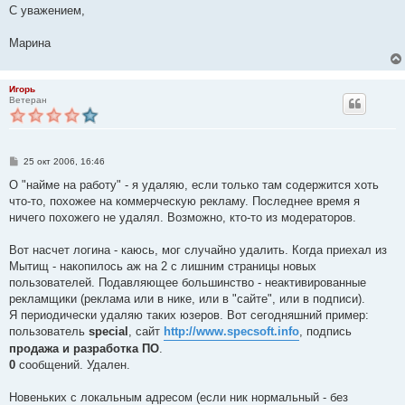
С уважением,
Марина
Игорь
Ветеран
С
25 окт 2006, 16:46
о
о
О "найме на работу" - я удаляю, если только там содержится хоть
б
что-то, похожее на коммерческую рекламу. Последнее время я
щ
е
ничего похожего не удалял. Возможно, кто-то из модераторов.
н
и
е
Вот насчет логина - каюсь, мог случайно удалить. Когда приехал из
Мытищ - накопилось аж на 2 с лишним страницы новых
пользователей. Подавляющее большинство - неактивированные
рекламщики (реклама или в нике, или в "сайте", или в подписи).
Я периодически удаляю таких юзеров. Вот сегодняшний пример:
пользователь
special
, сайт
http://www.specsoft.info
, подпись
продажа и разработка ПО
.
0
сообщений. Удален.
Новеньких с локальным адресом (если ник нормальный - без