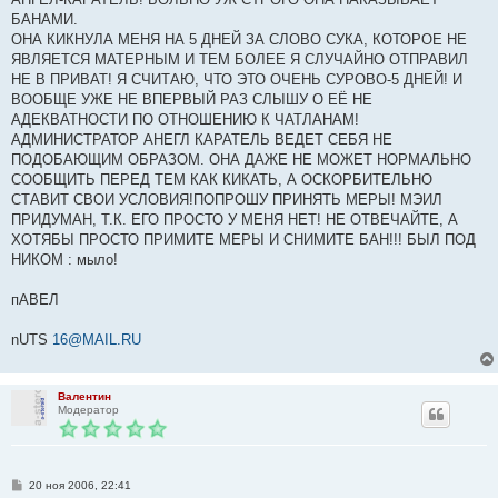
БАНАМИ.
ОНА КИКНУЛА МЕНЯ НА 5 ДНЕЙ ЗА СЛОВО СУКА, КОТОРОЕ НЕ
ЯВЛЯЕТСЯ МАТЕРНЫМ И ТЕМ БОЛЕЕ Я СЛУЧАЙНО ОТПРАВИЛ
НЕ В ПРИВАТ! Я СЧИТАЮ, ЧТО ЭТО ОЧЕНЬ СУРОВО-5 ДНЕЙ! И
ВООБЩЕ УЖЕ НЕ ВПЕРВЫЙ РАЗ СЛЫШУ О ЕЁ НЕ
АДЕКВАТНОСТИ ПО ОТНОШЕНИЮ К ЧАТЛАНАМ!
АДМИНИСТРАТОР АНЕГЛ КАРАТЕЛЬ ВЕДЕТ СЕБЯ НЕ
ПОДОБАЮЩИМ ОБРАЗОМ. ОНА ДАЖЕ НЕ МОЖЕТ НОРМАЛЬНО
СООБЩИТЬ ПЕРЕД ТЕМ КАК КИКАТЬ, А ОСКОРБИТЕЛЬНО
СТАВИТ СВОИ УСЛОВИЯ!ПОПРОШУ ПРИНЯТЬ МЕРЫ! МЭИЛ
ПРИДУМАН, Т.К. ЕГО ПРОСТО У МЕНЯ НЕТ! НЕ ОТВЕЧАЙТЕ, А
ХОТЯБЫ ПРОСТО ПРИМИТЕ МЕРЫ И СНИМИТЕ БАН!!! БЫЛ ПОД
НИКОМ : мыло!
пАВЕЛ
nUTS
16@MAIL.RU
Валентин
Модератор
С
20 ноя 2006, 22:41
о