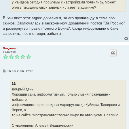
у Райдера сегодня проблемы с настройками появились. Может,
опять тихушник какой завелся и лазеет в админке?
В бан лист этот адрес добавил я, за его пропаганду в теме про
скинов. Заключалась в бесконечном добавлении постов "За Россию"
и развернутых правил "Белого Воина". Сюда информацию о бане
запостить, честно говря, забыл :(
Владимир
редактор
С
26 авг 2006, 12:06
о
о
б
щ
е
Добрый день!
н
Хороший сайт, информативный. Только у меня пожелание -
и
е
добавьте
информацию о пригородных маршрутках до Кубинки, Таширово и
Вереи, а
то на сайте "Мострансавто" только инфо по автобусам. Спасибо.
С уважением, Алексей Владимирский