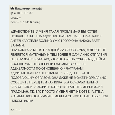
о
б
Владимир писал(а):
щ
е
ip = 10.0.116.37
н
proxy =
и
е
host = f37.h116.biveg
зДРАВСТВУЙТЕ! У МЕНЯ ТАКАЯ ПРОБЛЕМА-Я БЫ ХОТЕЛ
ПОЖАЛОВАТЬСЯ НА АДМИНИСТРАТОРА НАШЕГО ЧАТА-НИК:
АНГЕЛ-КАРАТЕЛЬ! БОЛЬНО УЖ СТРОГО ОНА НАКАЗЫВАЕТ
БАНАМИ.
ОНА КИКНУЛА МЕНЯ НА 5 ДНЕЙ ЗА СЛОВО СУКА, КОТОРОЕ НЕ
ЯВЛЯЕТСЯ МАТЕРНЫМ И ТЕМ БОЛЕЕ Я СЛУЧАЙНО ОТПРАВИЛ
НЕ В ПРИВАТ! Я СЧИТАЮ, ЧТО ЭТО ОЧЕНЬ СУРОВО-5 ДНЕЙ! И
ВООБЩЕ УЖЕ НЕ ВПЕРВЫЙ РАЗ СЛЫШУ О ЕЁ НЕ
АДЕКВАТНОСТИ ПО ОТНОШЕНИЮ К ЧАТЛАНАМ!
АДМИНИСТРАТОР АНЕГЛ КАРАТЕЛЬ ВЕДЕТ СЕБЯ НЕ
ПОДОБАЮЩИМ ОБРАЗОМ. ОНА ДАЖЕ НЕ МОЖЕТ НОРМАЛЬНО
СООБЩИТЬ ПЕРЕД ТЕМ КАК КИКАТЬ, А ОСКОРБИТЕЛЬНО
СТАВИТ СВОИ УСЛОВИЯ!ПОПРОШУ ПРИНЯТЬ МЕРЫ! МЭИЛ
ПРИДУМАН, Т.К. ЕГО ПРОСТО У МЕНЯ НЕТ! НЕ ОТВЕЧАЙТЕ, А
ХОТЯБЫ ПРОСТО ПРИМИТЕ МЕРЫ И СНИМИТЕ БАН!!! БЫЛ ПОД
НИКОМ : мыло!
пАВЕЛ