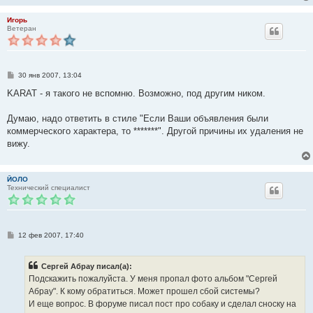
Игорь
Ветеран
С
30 янв 2007, 13:04
о
о
KARAT - я такого не вспомню. Возможно, под другим ником.
б
щ
е
Думаю, надо ответить в стиле "Если Ваши объявления были
н
коммерческого характера, то *******". Другой причины их удаления не
и
е
вижу.
ЙОЛО
Технический специалист
С
12 фев 2007, 17:40
о
о
б
Сергей Абрау писал(а):
щ
е
Подскажить пожалуйста. У меня пропал фото альбом "Сергей
н
Абрау". К кому обратиться. Может прошел сбой системы?
и
е
И еще вопрос. В форуме писал пост про собаку и сделал сноску на