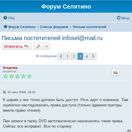
Форум Селятино
FAQ
Вход
Форум Селятино
Список форумов
Письма посетителей
Письма постетителей infosel@mail.ru
Ответить
1
2
3
4
Пред.
След.
46 сообщений
Владимир
редактор
С
02 июн 2006, 18:01
о
о
К шарам у них точно должен быть доступ. Речь идет о новинках. Там
б
ошибочно наследовались права доступа (только администраторы
щ
е
имели право чтения).
н
и
е
При записи в папку DVD автотматически назначались такие права.
Сейчас все исправил. Все по старому.