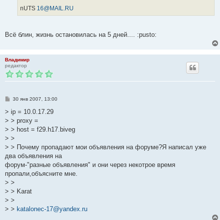
nUTS
16@MAIL.RU
Всё блин, жизнь остановилась на 5 дней.... :pusto:
Владимир
редактор
С
30 янв 2007, 13:00
о
о
> ip = 10.0.17.29
б
> > proxy =
щ
е
> > host = f29.h17.biveg
н
> >
и
е
> > Почему пропадают мои объявления на форуме?Я написал уже
два объявления на
форум-"разные объявления" и они через некотрое время
пропали,объясните мне.
> >
> > Karat
> >
> >
katalonec-17@yandex.ru