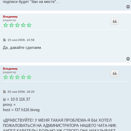
подписи будет "бан на месте"...
Владимир
редактор
С
15 ноя 2006, 10:58
о
о
Да, давайте сделаем.
б
щ
е
н
и
е
Владимир
редактор
С
20 ноя 2006, 18:20
о
о
ip = 10.0.116.37
б
proxy =
щ
е
host = f37.h116.biveg
н
и
е
зДРАВСТВУЙТЕ! У МЕНЯ ТАКАЯ ПРОБЛЕМА-Я БЫ ХОТЕЛ
ПОЖАЛОВАТЬСЯ НА АДМИНИСТРАТОРА НАШЕГО ЧАТА-НИК:
АНГЕЛ-КАРАТЕЛЬ! БОЛЬНО УЖ СТРОГО ОНА НАКАЗЫВАЕТ