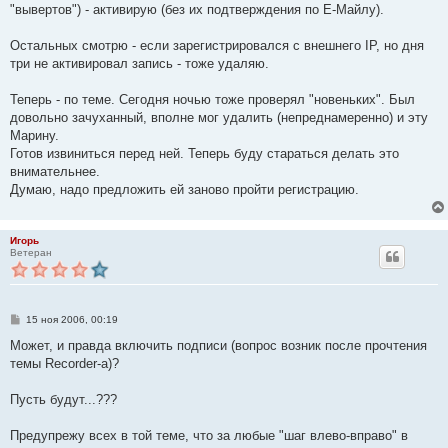
"вывертов") - активирую (без их подтверждения по Е-Майлу).
Остальных смотрю - если зарегистрировался с внешнего IP, но дня
три не активировал запись - тоже удаляю.
Теперь - по теме. Сегодня ночью тоже проверял "новеньких". Был
довольно зачуханный, вполне мог удалить (непреднамеренно) и эту
Марину.
Готов извиниться перед ней. Теперь буду стараться делать это
внимательнее.
Думаю, надо предложить ей заново пройти регистрацию.
Игорь
Ветеран
С
15 ноя 2006, 00:19
о
о
Может, и правда включить подписи (вопрос возник после прочтения
б
темы Recorder-a)?
щ
е
н
Пусть будут...???
и
е
Предупрежу всех в той теме, что за любые "шаг влево-вправо" в