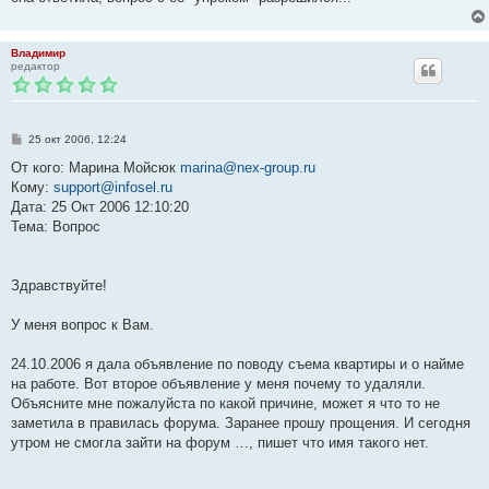
н
и
е
Владимир
редактор
С
25 окт 2006, 12:24
о
о
От кого: Марина Мойсюк
marina@nex-group.ru
б
Кому:
support@infosel.ru
щ
е
Дата: 25 Окт 2006 12:10:20
н
Тема: Вопрос
и
е
Здравствуйте!
У меня вопрос к Вам.
24.10.2006 я дала объявление по поводу съема квартиры и о найме
на работе. Вот второе объявление у меня почему то удаляли.
Объясните мне пожалуйста по какой причине, может я что то не
заметила в правилась форума. Заранее прошу прощения. И сегодня
утром не смогла зайти на форум …, пишет что имя такого нет.