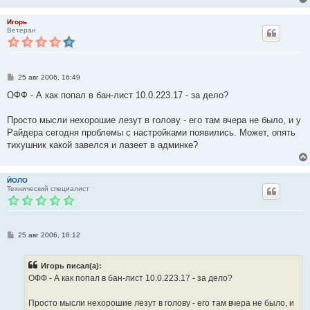
Игорь
Ветеран
С
25 авг 2006, 16:49
о
о
ОФФ - А как попал в бан-лист 10.0.223.17 - за дело?
б
щ
е
Просто мысли нехорошие лезут в голову - его там вчера не было, и у
н
Райдера сегодня проблемы с настройками появились. Может, опять
и
е
тихушник какой завелся и лазеет в админке?
ЙОЛО
Технический специалист
С
25 авг 2006, 18:12
о
о
б
Игорь писал(а):
щ
е
ОФФ - А как попал в бан-лист 10.0.223.17 - за дело?
н
и
е
Просто мысли нехорошие лезут в голову - его там вчера не было, и