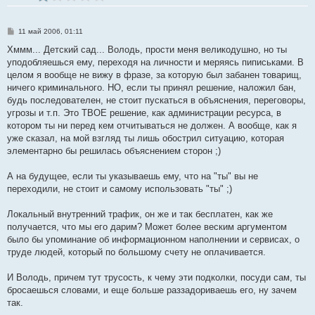
С
11 май 2006, 01:11
о
о
Хммм... Детский сад... Володь, прости меня великодушно, но ты
б
уподобляешься ему, переходя на личности и меряясь пиписьками. В
щ
е
целом я вообще не вижу в фразе, за которую был забанен товарищ,
н
ничего криминального. НО, если ты принял решение, наложил бан,
и
е
будь последователен, не стоит пускаться в объяснения, переговоры,
угрозы и т.п. Это ТВОЕ решение, как администрации ресурса, в
котором ты ни перед кем отчитываться не должен. А вообще, как я
уже сказал, на мой взгляд ты лишь обострил ситуацию, которая
элементарно бы решилась объяснением сторон ;)
А на будущее, если ты указываешь ему, что на "ты" вы не
переходили, не стоит и самому использовать "ты" ;)
Локальный внутренний трафик, он же и так бесплатен, как же
получается, что мы его дарим? Может более веским аргументом
было бы упоминание об информационном наполнении и сервисах, о
труде людей, который по большому счету не оплачивается.
И Володь, причем тут трусость, к чему эти подколки, посуди сам, ты
бросаешься словами, и еще больше раззадориваешь его, ну зачем
так.