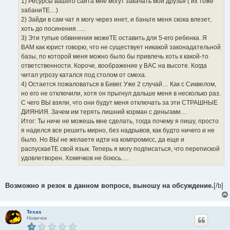
1) Ресурсы вашего сайта мне могут закачать мои друзья ( их тоже
забаниТЕ…)
2) Зайди в сам чат я могу через инет, и баньте меня скока влезет,
хоть до посинения…..
3) Эти тупые обвинения можеТЕ оставить для 5-его ребенка. Я
ВАМ как юрист говорю, что не существует никакой законадательной
базы, по которой меня можно было бы привлечь хоть к какой-то
ответственности. Короче, воображение у ВАС на высоте. Когда
читал угрозу катался под столом от смеха.
4) Остается пожаловаться в Бивег. Уже 2 случай… Как с Сиквелом,
но его не отключили, хотя он прыгнул дальше меня в несколько раз.
С чего ВЫ взяли, что они будут меня отключать за эти СТРАШНЫЕ
ДИЯНИЯ. Зачем им терять лишний корман с деньгами…
Итог: Ты ниче не можешь мне сделать, тогда почему я пишу, просто
я наделся все решить мирно, без надрывов, как будто ничего и не
было. Но ВЫ не желаете идти на компромисс, да еще и
распускаеТЕ свой язык. Теперь я могу подписаться, что перепиской
удовлетворен. Хомячков не боюсь….
Возможно я резок в данном вопросе, выношу на обсуждение.
[/b]
Texas
Новичок