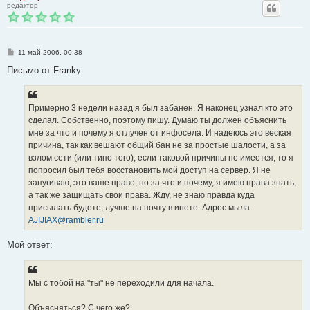
редактор
С
11 май 2006, 00:38
о
о
Письмо от Franky
б
щ
е
н
Примерно 3 недели назад я был забанен. Я наконец узнал кто это
и
е
сделал. Собственно, поэтому пишу. Думаю ты должен объяснить
мне за что и почему я отлучен от инфосела. И надеюсь это веская
причина, так как вешают общий бан не за простые шалости, а за
взлом сети (или типо того), если таковой причины не имеется, то я
попросил был тебя восстановить мой доступ на сервер. Я не
запугиваю, это ваше право, но за что и почему, я имею права знать,
а так же защищать свои права. Жду, не знаю правда куда
присылать будете, лучше на почту в инете. Адрес мыла
AJIJIAX@rambler.ru
Мой ответ:
Мы с тобой на "ты" не переходили для начала.
Объясняться? С чего же?