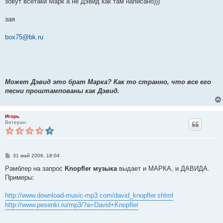
зовут всётаки Марк а не Дэвид как там написано)))
зая
box75@bk.ru
Может Дэвид это брат Марка? Как то странно, что все его
песни проштампованы как Дэвид.
Игорь
Ветеран
С
31 май 2006, 18:04
о
о
Рамблер на запрос
Knopfler музыка
выдает и МАРКА, и ДАВИДА.
б
Примеры:
щ
е
н
http://www.download-music-mp3.com/david_knopfler.shtml
и
е
http://www.pesenki.ru/mp3/?a=David+Knopfler