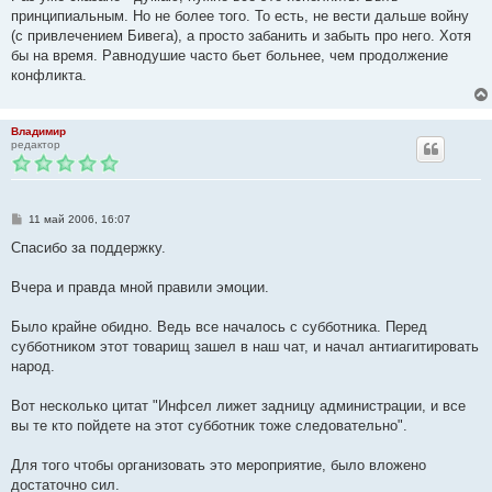
принципиальным. Но не более того. То есть, не вести дальше войну
(с привлечением Бивега), а просто забанить и забыть про него. Хотя
бы на время. Равнодушие часто бьет больнее, чем продолжение
конфликта.
Владимир
редактор
С
11 май 2006, 16:07
о
о
Спасибо за поддержку.
б
щ
е
Вчера и правда мной правили эмоции.
н
и
е
Было крайне обидно. Ведь все началось с субботника. Перед
субботником этот товарищ зашел в наш чат, и начал антиагитировать
народ.
Вот несколько цитат "Инфсел лижет задницу администрации, и все
вы те кто пойдете на этот субботник тоже следовательно".
Для того чтобы организовать это мероприятие, было вложено
достаточно сил.