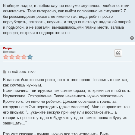
В общем ладно, в любом случае все уже случилось, любезностями
обменялись. Тебе интересно, как выйти полюбовно из ситуации? Я
бы рекомендовал решить ее именно так, ведь ребят просто
переубедить, показать, научить, и тогда они станут надежной опорой
и подмогой, а не врагами, вынашивающими планы мести, взлома
сервера, встречи в подворотне и т.п.
Игорь
Ветеран
С
11 май 2006, 11:20
о
о
В словах был конечно резок, но это твое право. Говорить с ним так,
б
как сочтешь нужным.
щ
е
Если причина - цитируемая им самим фраза, то криминал в ней есть.
н
Неуважение. Оскорбление. Такое наказывать нужно обязательно.
и
е
Кроме того, он явно не ребенок. Должен осознавать грань, за
которую не стОит переходить (даже словесно). Мне не нравится тон
его письма: "...укажите вескую причину или восстановите... а
говорить про кого угодно я буду что угодно - имею права и буду их
защищать..."
Раз уже сказано - думаю, нужно все это исполнить. Быть