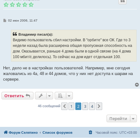
С
02 июн 2006, 11:47
о
о
б
Владимир писал(а):
щ
е
Видимо пользователь сбил настройки. В "орбите" все ОК. Где то 3
н
недели назад была расширена общая пропускная способность на
и
е
дом. Оказывается, раньше 4 дома были в одной связке (на 4 дома
100 мбит/с делилось). То сейчас на дом идет отдельная 100.
Нет, дело не в настройках пользователей. Например, мне сегодня
жаловались из 4а, 48 и 44 домов, что у них нет доступа к шарам на
сервере.
Ответить
1
2
3
4
Пред.
След.
46 сообщений
Перейти
Форум Селятино
Список форумов
Часовой пояс:
UTC+03:00