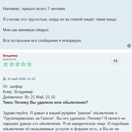
Напомню, пришло всего 7 человек.
Я считаю это трусостью, когда он за спиной пишет такие вещи.
Мне как минимум обидно.
Все остальные его сообщения я игнорирую.
Владимир
редактор
С
21 май 2006, 21:15
о
о
От: шофер
б
Кому: Владимир
щ
е
Добавлено: Вс 21 Май, 21:10
н
Тема: Почему Вы удалили мое обьявление?
и
е
Здравствуйте. Я давал в вашей рубрике "разное" обьявление о
"Грузоперевозках на Газели", Вы его удалили. Почему? Я ничего не
нарушил давши это обьявление. Я не юридическое лицо. И подобные
обьявления об оказываемых услугах в форуме есть, и Вы их не