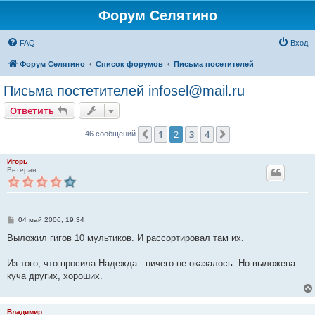
Форум Селятино
FAQ
Вход
Форум Селятино
Список форумов
Письма посетителей
Письма постетителей infosel@mail.ru
Ответить
1
2
3
4
Пред.
След.
46 сообщений
Игорь
Ветеран
С
04 май 2006, 19:34
о
о
Выложил гигов 10 мультиков. И рассортировал там их.
б
щ
е
Из того, что просила Надежда - ничего не оказалось. Но выложена
н
куча других, хороших.
и
е
Владимир