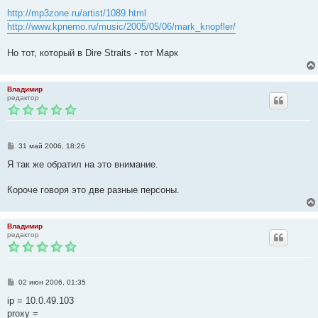
http://mp3zone.ru/artist/1089.html
http://www.kpnemo.ru/music/2005/05/06/mark_knopfler/
Но тот, который в Dire Straits - тот Марк
Владимир
редактор
С
31 май 2006, 18:26
о
о
Я так же обратил на это внимание.
б
щ
е
Короче говоря это две разные персоны.
н
и
е
Владимир
редактор
С
02 июн 2006, 01:35
о
о
ip = 10.0.49.103
б
proxy =
щ