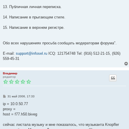
13. Публичная личная переписка.
14. Написание в прыгающем стиле.
15. Написание в верхнем регистре.
Обо всех нарушениях просьба сообщать модераторам форума".
E-mail:
support@infosel.ru
ICQ: 121754748 Tel: (916) 512-21-15, (926)
559-45-31
Владимир
редактор
С
31 май 2006, 17:33
о
о
ip = 10.0.50.77
б
proxy =
щ
е
host = f77.h50.biveg
н
и
е
сейчас листала музыку и мне показалось, что музыканта Knopfler