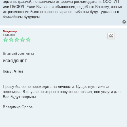
администрацией, не зависимо от формы рекламодателя, ООО, ИП
или ПБОЮЛ. Если Вы нашли объявления, подобные Вашему, значит
их размещение было оговорено заранее либо они будут удалены в
ближайшем будущем.
Владимир
редактор
С
25 май 2006, 08:42
о
о
ИСХОДЯЩЕЕ
б
щ
е
Кому:
Virus
н
и
е
Прошу более не переходить на личности. Существует личная
переписка. В случае повторного нарушения правил, все услуги для
Вас будут закрыты.
Владимир Орлов