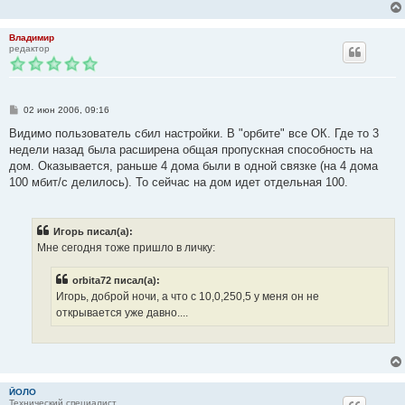
Владимир
редактор
С
02 июн 2006, 09:16
о
о
Видимо пользователь сбил настройки. В "орбите" все ОК. Где то 3
б
недели назад была расширена общая пропускная способность на
щ
е
дом. Оказывается, раньше 4 дома были в одной связке (на 4 дома
н
100 мбит/с делилось). То сейчас на дом идет отдельная 100.
и
е
Игорь писал(а):
Мне сегодня тоже пришло в личку:
orbita72 писал(а):
Игорь, доброй ночи, а что с 10,0,250,5 у меня он не
открывается уже давно....
ЙОЛО
Технический специалист