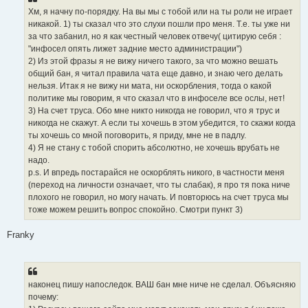
Хм, я начну по-порядку. На вы мы с тобой или на ты роли не играет
никакой. 1) ты сказал что это слухи пошли про меня. Т.е. ты уже ни
за что забанил, но я как честный человек отвечу( цитирую себя :
"инфосел опять лижет задние место администрации")
2) Из этой фразы я не вижу ничего такого, за что можно вешать
общий бан, я читал правила чата еще давно, и знаю чего делать
нельзя. Итак я не вижу ни мата, ни оскорбления, тогда о какой
политике мы говорим, я что сказал что в инфоселе все ослы, нет!
3) На счет труса. Обо мне никто никогда не говорил, что я трус и
никогда не скажут. А если ты хочешь в этом убедится, то скажи когда
ты хочешь со мной поговорить, я приду, мне не в падлу.
4) Я не стану с тобой спорить абсолютно, не хочешь врубать не
надо.
p.s. И впредь постарайся не оскорблять никого, в частности меня
(переход на личности означает, что ты слабак), я про тя пока ниче
плохого не говорил, но могу начать. И повторюсь на счет труса мы
тоже можем решить вопрос спокойно. Смотри пункт 3)
Franky
наконец пишу напоследок. ВАШ бан мне ниче не сделал. Объясняю
почему: