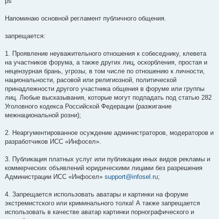
ps
Напоминаю основной регламент публичного общения.
запрещается:
1. Проявление неуважительного отношения к собеседнику, клевета
на участников форума, а также других лиц, оскорбления, простая и
нецензурная брань, угрозы, в том числе по отношению к личности,
национальности, расовой или религиозной, политической
принадлежности другого участника общения в форуме или группы
лиц. Любые высказывания, которые могут подпадать под статью 282
Уголовного кодекса Российской Федерации (разжигание
межнациональной розни);
2. Неаргументированное осуждение администраторов, модераторов и
разработчиков ИСС «Инфосел».
3. Публикация платных услуг или публикации иных видов рекламы и
коммерческих объявлений юридическими лицами без разрешения
Администрации ИСС «Инфосел»
support@infosel.ru
;
4. Запрещается использовать аватары и картинки на форуме
экстремистского или криминального толка! А также запрещается
использовать в качестве аватар картинки порнографического и