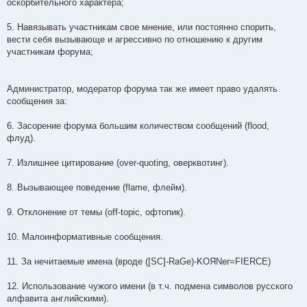
оскорбительного характера;
5. Навязывать участникам свое мнение, или постоянно спорить,
вести себя вызывающе и агрессивно по отношению к другим
участникам форума;
Администратор, модератор форума так же имеет право удалять
сообщения за:
6. Засорение форума большим количеством сообщений (flood,
флуд).
7. Излишнее цитирование (over-quoting, оверквотинг).
8. Вызывающее поведение (flame, флейм).
9. Отклонение от темы (off-toрic, офтопик).
10. Малоинформативные сообщения.
11. За нечитаемые имена (вроде ([SC]-RaGe)-KOЯNer=FIERCE)
12. Использование чужого имени (в т.ч. подмена символов русского
алфавита английскими).