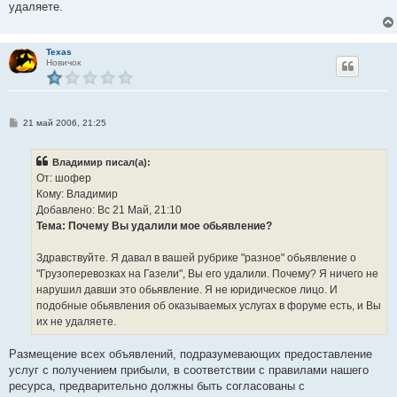
удаляете.
Texas
Новичок
С
21 май 2006, 21:25
о
о
б
Владимир писал(а):
щ
е
От: шофер
н
Кому: Владимир
и
е
Добавлено: Вс 21 Май, 21:10
Тема: Почему Вы удалили мое обьявление?
Здравствуйте. Я давал в вашей рубрике "разное" обьявление о
"Грузоперевозках на Газели", Вы его удалили. Почему? Я ничего не
нарушил давши это обьявление. Я не юридическое лицо. И
подобные обьявления об оказываемых услугах в форуме есть, и Вы
их не удаляете.
Размещение всех объявлений, подразумевающих предоставление
услуг с получением прибыли, в соответствии с правилами нашего
ресурса, предварительно должны быть согласованы с