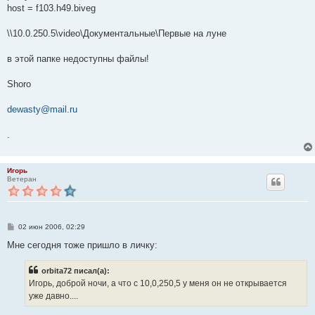
е
host = f103.h49.biveg
н
и
е
\\10.0.250.5\video\Документальные\Первые на луне
в этой папке недоступны файлы!
Shoro
dewasty@mail.ru
.
Игорь
Ветеран
С
02 июн 2006, 02:29
о
о
Мне сегодня тоже пришло в личку:
б
щ
е
orbita72 писал(а):
н
Игорь, доброй ночи, а что с 10,0,250,5 у меня он не открывается
и
е
уже давно....