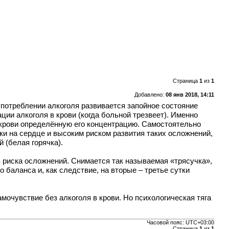
Страница
1
из
1
Добавлено:
08 янв 2018, 14:11
употреблении алкоголя развивается запойное состояние
ии алкоголя в крови (когда больной трезвеет). Именно
 крови определённую его концентрацию. Самостоятельно
ки на сердце и высоким риском развития таких осложнений,
 (белая горячка).
з риска осложнений. Снимается так называемая «трясучка»,
 баланса и, как следствие, на вторые – третье сутки
мочувствие без алкоголя в крови. Но психологическая тяга
Часовой пояс:
UTC+03:00
Страница
1
из
1