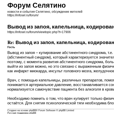
Форум Селятино
новости и события Селятино, обсуждение жителей
https://infosel.ru/forum/
Вывод из запоя, капельница, кодирова
https://infosel.ru/forum/viewtopic.php?t=17906
Re: Вывод из запоя, капельница, кодирова
Гость
Вывод из запоя – купирование абстинентного синдрома, т.е
(абстинентный синдром), который характеризуется значите
поэтому, с момента развития абстинентного синдрома, бо
выйти из запоя можно, но это связано с выраженным физич
как инфаркт миокарда, инсульт головного мозга, желудочно
Врач, с помощью капельницы, различных препаратов, помог
понижается артериальное давление, восстанавливается сон,
нормализуется самочувствие пациента без алкоголя в кров
Необходимо помнить о том, что врач купирует только физич
остаётся. Для снятия психологической тяги необходима бл
Создано на основе
phpBB
® Forum Software © phpBB Limited
Русская поддержка phpBB