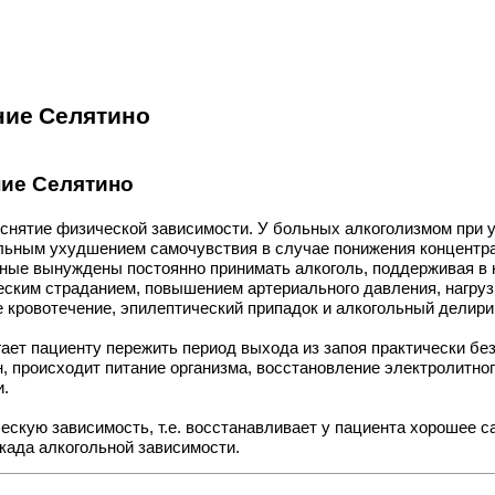
ние Селятино
ние Селятино
. снятие физической зависимости. У больных алкоголизмом при 
льным ухудшением самочувствия в случае понижения концентрац
льные вынуждены постоянно принимать алкоголь, поддерживая в
еским страданием, повышением артериального давления, нагруз
е кровотечение, эпилептический припадок и алкогольный делирий
ает пациенту пережить период выхода из запоя практически бе
 происходит питание организма, восстановление электролитного
и.
ескую зависимость, т.е. восстанавливает у пациента хорошее са
окада алкогольной зависимости.