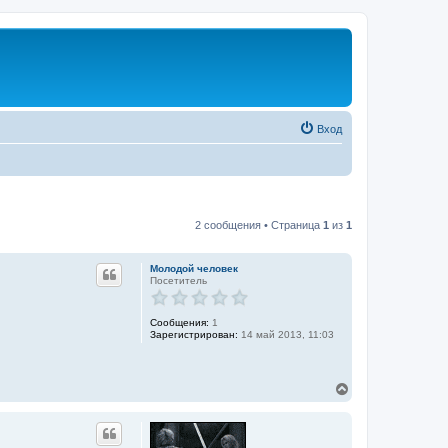
Вход
2 сообщения • Страница
1
из
1
Молодой человек
Посетитель
Сообщения:
1
Зарегистрирован:
14 май 2013, 11:03
В
е
р
н
у