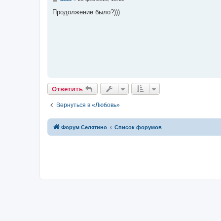
о
о
Продолжение было?)))
б
щ
е
н
и
е
Ответить
Вернуться в «Любовь»
Форум Селятино
Список форумов