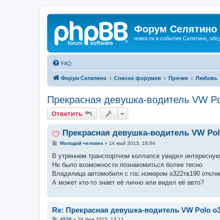
Форум Селятино
новости и события Селятино, об
FAQ
Форум Селятино
Список форумов
Прочее
Любовь
Прекрасная девушка-водитель VW Po
Ответить
Прекрасная девушка-водитель VW Pol
С
Молодой человек
»
14 май 2013, 18:04
о
о
В утреннем транспортном коллапсе увидел интересную 
б
Не было возможности познакомиться более тесно
щ
е
Владелица автомобиля с гос.номером о322тв190 отклик
н
А может кто-то знает её лично или видел её авто?
и
е
Re: Прекрасная девушка-водитель VW Polo о
С
4539
»
26 фев 2015, 13:12