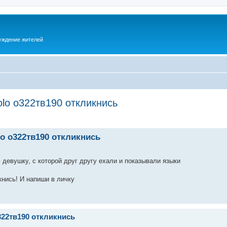
суждение жителей
lo о322тв190 откликнись
o о322тв190 откликнись
девушку, с которой друг другу ехали и показывали языки
нись! И напиши в личку
322тв190 откликнись