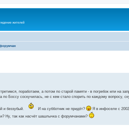
суждение жителей
 форумчан
третимся, поработаем, а потом по старой памяти - в погребок или на зап
 по Боссу соскучилась, не с кем стало спорить по каждому вопросу, ск
ый и беззубый.
И на субботник не придёт?
Я в инфоселе с 2002
ли? Ну, так как насчёт шашлычка с форумчанами?