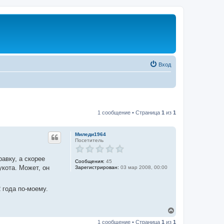
Вход
1 сообщение • Страница
1
из
1
Миледи1964
Посетитель
равку, а скорее
Сообщения:
45
укота. Может, он
Зарегистрирован:
03 мар 2008, 00:00
 года по-моему.
В
е
1 сообщение • Страница
1
из
1
р