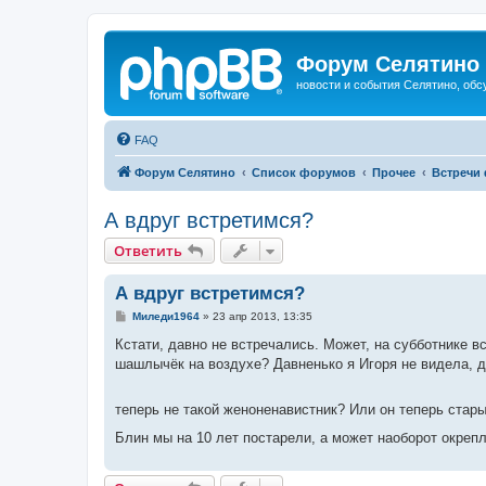
Форум Селятино
новости и события Селятино, об
FAQ
Форум Селятино
Список форумов
Прочее
Встречи
А вдруг встретимся?
Ответить
А вдруг встретимся?
С
Миледи1964
»
23 апр 2013, 13:35
о
о
Кстати, давно не встречались. Может, на субботнике вс
б
шашлычёк на воздухе? Давненько я Игоря не видела, да
щ
е
н
и
теперь не такой женоненавистник? Или он теперь стар
е
Блин мы на 10 лет постарели, а может наоборот окреп