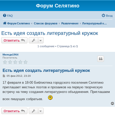
Форум Селятино
FAQ
Вход
Форум Селятино
Список форумов
Развлечения
Литературный кружок
Есть идея создать литературный кружок
Ответить
1 сообщение • Страница
1
из
1
Миледи1964
Посетитель
Есть идея создать литературный кружок
С
05 фев 2012, 23:20
о
о
17 февраля в 18-00 Библиотека городского поселения Селятино
б
приглашает местных поэтов и прозаиков на первую творческую
щ
е
встречу на тему создания литературного объединения. Приглашаем
н
и
всех пишущих собратьев.
е
Ответить