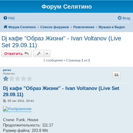
Форум Селятино
FAQ
Вход
Форум Селятино
Список форумов
Развлечения
Музыка и Видео
Dj кафе "Образ Жизни" - Ivan Voltanov (Live
Set 29.09.11)
Ответить
1 сообщение • Страница
1
из
1
perec
Новичок
Dj кафе "Образ Жизни" - Ivan Voltanov (Live Set
29.09.11)
С
05 окт 2011, 20:41
о
о
б
щ
е
Стили: Funk, House
н
Продолжительность: 111:17
и
е
Размер файла: 203.8 Мб