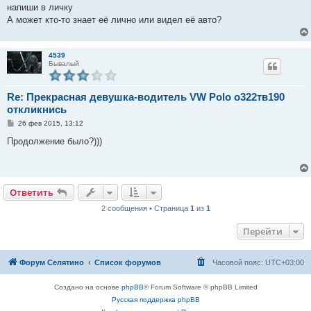
е
напиши в личку
А может кто-то знает её лично или видел её авто?
4539
Бывалый
Re: Прекрасная девушка-водитель VW Polo о322тв190
откликнись
С
26 фев 2015, 13:12
о
о
Продолжение было?)))
б
щ
е
н
и
е
Ответить
2 сообщения • Страница
1
из
1
Перейти
Форум Селятино
Список форумов
Часовой пояс:
UTC+03:00
Создано на основе
phpBB
® Forum Software © phpBB Limited
Русская поддержка phpBB