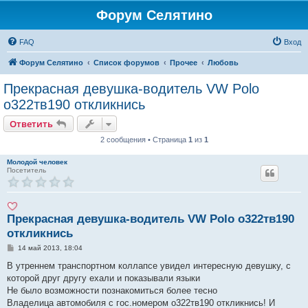
Форум Селятино
FAQ
Вход
Форум Селятино
Список форумов
Прочее
Любовь
Прекрасная девушка-водитель VW Polo
о322тв190 откликнись
Ответить
2 сообщения • Страница
1
из
1
Молодой человек
Посетитель
Прекрасная девушка-водитель VW Polo о322тв190
откликнись
С
14 май 2013, 18:04
о
о
В утреннем транспортном коллапсе увидел интересную девушку, с
б
которой друг другу ехали и показывали языки
щ
е
Не было возможности познакомиться более тесно
н
Владелица автомобиля с гос.номером о322тв190 откликнись! И
и