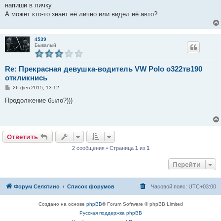
е
напиши в личку
А может кто-то знает её лично или видел её авто?
4539
Бывалый
Re: Прекрасная девушка-водитель VW Polo о322тв190
откликнись
С
26 фев 2015, 13:12
о
о
Продолжение было?)))
б
щ
е
н
и
е
Ответить
2 сообщения • Страница
1
из
1
Перейти
Форум Селятино
Список форумов
Часовой пояс:
UTC+03:00
Создано на основе
phpBB
® Forum Software © phpBB Limited
Русская поддержка phpBB