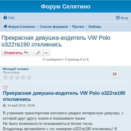
Форум Селятино
FAQ
Вход
Форум Селятино
Список форумов
Прочее
Любовь
Прекрасная девушка-водитель VW Polo
о322тв190 откликнись
Ответить
2 сообщения • Страница
1
из
1
Молодой человек
Посетитель
Прекрасная девушка-водитель VW Polo о322тв190
откликнись
С
14 май 2013, 18:04
о
о
В утреннем транспортном коллапсе увидел интересную девушку, с
б
которой друг другу ехали и показывали языки
щ
е
Не было возможности познакомиться более тесно
н
Владелица автомобиля с гос.номером о322тв190 откликнись! И
и