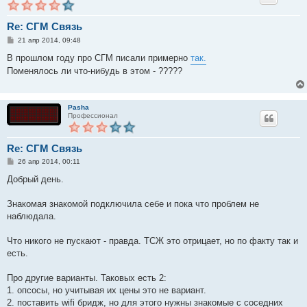
Re: СГМ Связь
С
21 апр 2014, 09:48
о
о
В прошлом году про СГМ писали примерно
так.
б
Поменялось ли что-нибудь в этом - ?????
щ
е
н
и
е
Pasha
Профессионал
Re: СГМ Связь
С
26 апр 2014, 00:11
о
о
Добрый день.
б
щ
е
Знакомая знакомой подключила себе и пока что проблем не
н
наблюдала.
и
е
Что никого не пускают - правда. ТСЖ это отрицает, но по факту так и
есть.
Про другие варианты. Таковых есть 2:
1. опсосы, но учитывая их цены это не вариант.
2. поставить wifi бридж, но для этого нужны знакомые с соседних