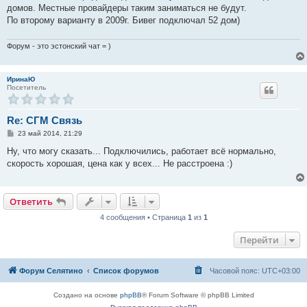
домов. Местные провайдеры таким заниматься не будут.
По второму варианту в 2009г. Бивег подключал 52 дом)
Форум - это эстонский чат = )
ИринаЮ
Посетитель
Re: СГМ Связь
С
23 май 2014, 21:29
о
о
Ну, что могу сказать... Подключились, работает всё нормально,
б
скорость хорошая, цена как у всех... Не расстроена :)
щ
е
н
и
е
Ответить
4 сообщения • Страница
1
из
1
Перейти
Форум Селятино
Список форумов
Часовой пояс:
UTC+03:00
Создано на основе
phpBB
® Forum Software © phpBB Limited