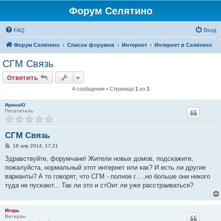
Форум Селятино
FAQ
Вход
Форум Селятино
Список форумов
Интернет
Интернет в Селятино
СГМ Связь
Ответить
4 сообщения • Страница
1
из
1
ИринаЮ
Посетитель
СГМ Связь
С
19 апр 2014, 17:21
о
о
Здравствуйте, форумчане! Жители новых домов, подскажите,
б
пожалуйста, нормальный этот интернет или как? И есть ли другие
щ
е
варианты? А то говорят, что СГМ - полное г... ,но больше они никого
н
туда не пускают... Так ли это и стОит ли уже расстраиваться?
и
е
Игорь
Ветеран