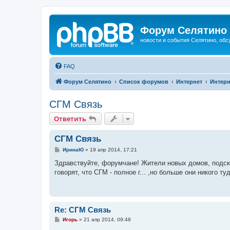
Форум Селятино
новости и события Селятино, об
FAQ
Форум Селятино
Список форумов
Интернет
Интерн
СГМ Связь
Ответить
СГМ Связь
С
ИринаЮ
»
19 апр 2014, 17:21
о
о
Здравствуйте, форумчане! Жители новых домов, подска
б
говорят, что СГМ - полное г... ,но больше они никого т
щ
е
н
и
е
Re: СГМ Связь
С
Игорь
»
21 апр 2014, 09:48
о