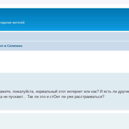
суждение жителей
ет в Селятино
жите, пожалуйста, нормальный этот интернет или как? И есть ли други
уда не пускают... Так ли это и стОит ли уже расстраиваться?