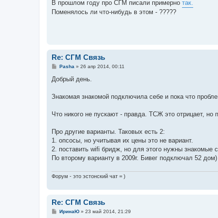
о
В прошлом году про СГМ писали примерно
так.
б
Поменялось ли что-нибудь в этом - ?????
щ
е
н
и
е
Re: СГМ Связь
С
Pasha
»
26 апр 2014, 00:11
о
о
Добрый день.
б
щ
е
Знакомая знакомой подключила себе и пока что пробл
н
и
е
Что никого не пускают - правда. ТСЖ это отрицает, но п
Про другие варианты. Таковых есть 2:
1. опсосы, но учитывая их цены это не вариант.
2. поставить wifi бридж, но для этого нужны знакомые
По второму варианту в 2009г. Бивег подключал 52 дом)
Форум - это эстонский чат = )
Re: СГМ Связь
С
ИринаЮ
»
23 май 2014, 21:29
о