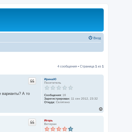
Вход
4 сообщения • Страница
1
из
1
ИринаЮ
Посетитель
е варианты? А то
Сообщения:
16
Зарегистрирован:
11 сен 2012, 23:32
Откуда:
Селятино
В
е
р
Игорь
н
Ветеран
у
т