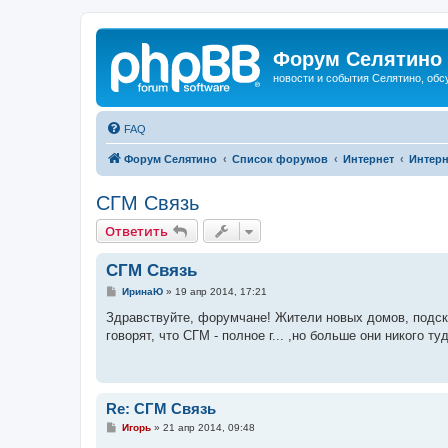
Форум Селятино
новости и события Селятино, об
FAQ
Форум Селятино
Список форумов
Интернет
Интерн
СГМ Связь
Ответить
СГМ Связь
С
ИринаЮ
»
19 апр 2014, 17:21
о
о
Здравствуйте, форумчане! Жители новых домов, подска
б
говорят, что СГМ - полное г... ,но больше они никого т
щ
е
н
и
е
Re: СГМ Связь
С
Игорь
»
21 апр 2014, 09:48
о