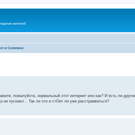
суждение жителей
ет в Селятино
жите, пожалуйста, нормальный этот интернет или как? И есть ли други
уда не пускают... Так ли это и стОит ли уже расстраиваться?