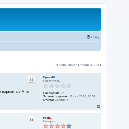
Вход
4 сообщения • Страница
1
из
1
ИринаЮ
Посетитель
е варианты? А то
Сообщения:
16
Зарегистрирован:
11 сен 2012, 23:32
Откуда:
Селятино
В
е
р
Игорь
н
Ветеран
у
т