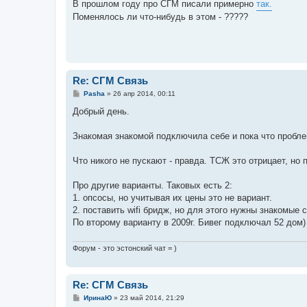
о
В прошлом году про СГМ писали примерно
так.
б
Поменялось ли что-нибудь в этом - ?????
щ
е
н
и
е
Re: СГМ Связь
С
Pasha
»
26 апр 2014, 00:11
о
о
Добрый день.
б
щ
е
Знакомая знакомой подключила себе и пока что пробл
н
и
е
Что никого не пускают - правда. ТСЖ это отрицает, но п
Про другие варианты. Таковых есть 2:
1. опсосы, но учитывая их цены это не вариант.
2. поставить wifi бридж, но для этого нужны знакомые
По второму варианту в 2009г. Бивег подключал 52 дом)
Форум - это эстонский чат = )
Re: СГМ Связь
С
ИринаЮ
»
23 май 2014, 21:29
о