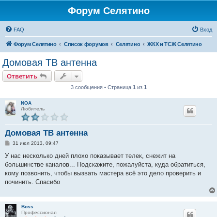
Форум Селятино
FAQ
Вход
Форум Селятино
Список форумов
Селятино
ЖКХ и ТСЖ Селятино
Домовая ТВ антенна
Ответить
3 сообщения • Страница
1
из
1
NOA
Любитель
Домовая ТВ антенна
С
31 июл 2013, 09:47
о
о
У нас несколько дней плохо показывает телек, снежит на
б
большинстве каналов... Подскажите, пожалуйста, куда обратиться,
щ
е
кому позвонить, чтобы вызвать мастера всё это дело проверить и
н
починить. Спасибо
и
е
Boss
Профессионал