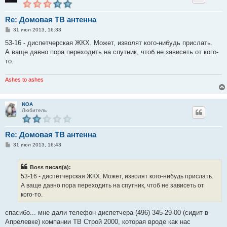
Re: Домовая ТВ антенна
С
31 июл 2013, 16:33
о
о
53-16 - диспетчерская ЖКХ. Может, изволят кого-нибудь прислать.
б
А ваще давно пора переходить на спутник, чтоб не зависеть от кого-
щ
е
то.
н
и
е
Ashes to ashes
NOA
Любитель
Re: Домовая ТВ антенна
С
31 июл 2013, 16:43
о
о
б
Boss писал(а):
щ
е
53-16 - диспетчерская ЖКХ. Может, изволят кого-нибудь прислать.
н
А ваще давно пора переходить на спутник, чтоб не зависеть от
и
е
кого-то.
спасибо... мне дали телефон диспетчера (496) 345-29-00 (сидит в
Апрелевке) компании ТВ Строй 2000, которая вроде как нас