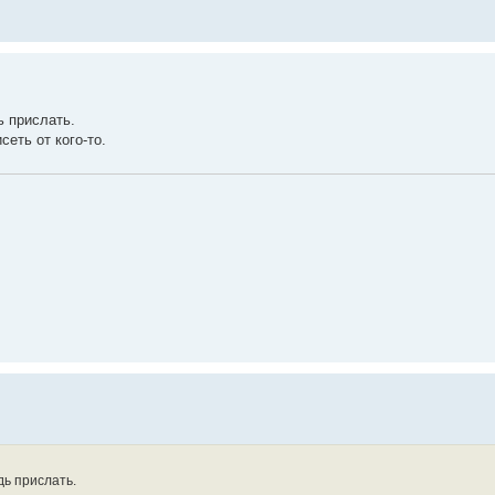
ь прислать.
сеть от кого-то.
дь прислать.