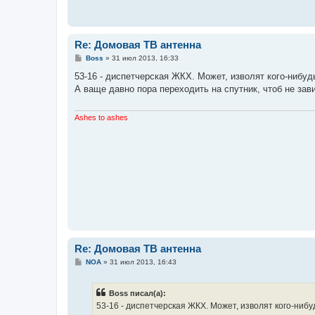
Re: Домовая ТВ антенна
С
Boss
»
31 июл 2013, 16:33
о
о
53-16 - диспетчерская ЖКХ. Может, изволят кого-нибуд
б
А ваще давно пора переходить на спутник, чтоб не зави
щ
е
н
и
Ashes to ashes
е
Re: Домовая ТВ антенна
С
NOA
»
31 июл 2013, 16:43
о
о
б
Boss писал(а):
щ
е
53-16 - диспетчерская ЖКХ. Может, изволят кого-нибу
н