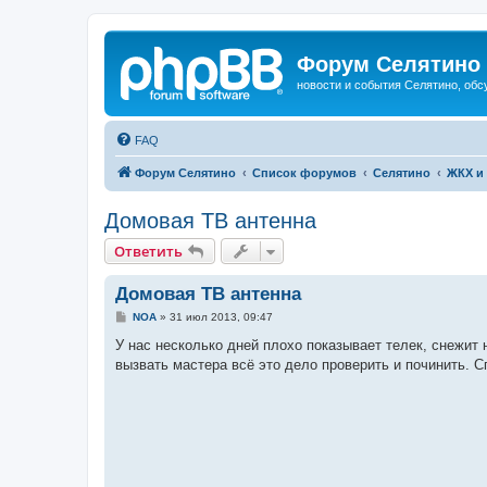
Форум Селятино
новости и события Селятино, об
FAQ
Форум Селятино
Список форумов
Селятино
ЖКХ и
Домовая ТВ антенна
Ответить
Домовая ТВ антенна
С
NOA
»
31 июл 2013, 09:47
о
о
У нас несколько дней плохо показывает телек, снежит 
б
вызвать мастера всё это дело проверить и починить. С
щ
е
н
и
е