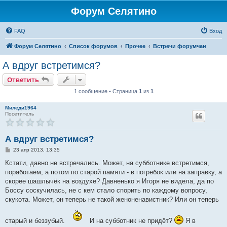
Форум Селятино
FAQ
Вход
Форум Селятино
Список форумов
Прочее
Встречи форумчан
А вдруг встретимся?
Ответить
1 сообщение • Страница
1
из
1
Миледи1964
Посетитель
А вдруг встретимся?
С
23 апр 2013, 13:35
о
о
Кстати, давно не встречались. Может, на субботнике встретимся,
б
поработаем, а потом по старой памяти - в погребок или на заправку, а
щ
е
скорее шашлычёк на воздухе? Давненько я Игоря не видела, да по
н
Боссу соскучилась, не с кем стало спорить по каждому вопросу,
и
е
скукота. Может, он теперь не такой женоненавистник? Или он теперь
старый и беззубый.
И на субботник не придёт?
Я в