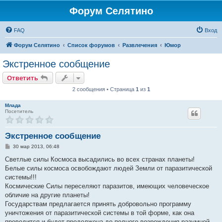
Форум Селятино
FAQ
Вход
Форум Селятино
Список форумов
Развлечения
Юмор
Экстренное сообщение
Ответить
2 сообщения • Страница
1
из
1
Млада
Посетитель
Экстренное сообщение
С
30 мар 2013, 06:48
о
о
Светлые силы Космоса высадились во всех странах планеты!
б
Белые силы космоса освобождают людей Земли от паразитической
щ
е
системы!!!
н
Космические Силы переселяют паразитов, имеющих человеческое
и
е
обличие на другие планеты!
Государствам предлагается принять добровольно программу
уничтожения от паразитической системы в той форме, как она
проводится и будет продолжена до полного возрождения разумной