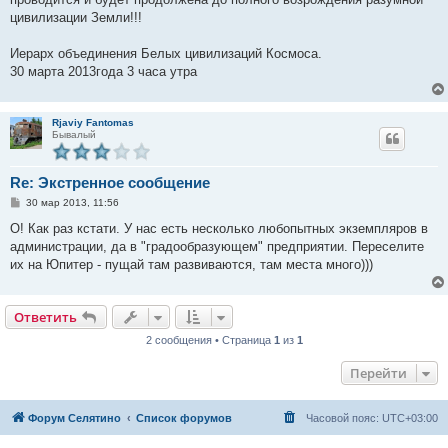
цивилизации Земли!!!
Иерарх объединения Белых цивилизаций Космоса.
30 марта 2013года 3 часа утра
Rjaviy Fantomas
Бывалый
Re: Экстренное сообщение
С
30 мар 2013, 11:56
о
о
О! Как раз кстати. У нас есть несколько любопытных экземпляров в
б
администрации, да в "градообразующем" предприятии. Переселите
щ
е
их на Юпитер - пущай там развиваются, там места много)))
н
и
е
Ответить
2 сообщения • Страница
1
из
1
Перейти
Форум Селятино
Список форумов
Часовой пояс:
UTC+03:00