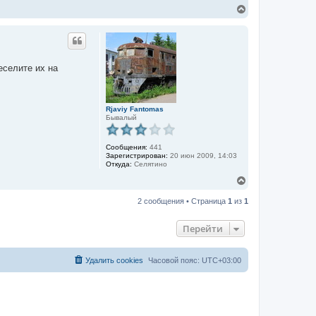
В
е
р
н
у
т
ь
еселите их на
с
я
к
н
Rjaviy Fantomas
а
Бывалый
ч
а
л
Сообщения:
441
Зарегистрирован:
20 июн 2009, 14:03
у
Откуда:
Селятино
В
е
р
2 сообщения • Страница
1
из
1
н
у
Перейти
т
ь
с
я
Удалить cookies
Часовой пояс:
UTC+03:00
к
н
а
ч
а