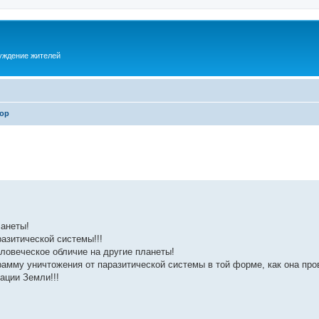
суждение жителей
ор
анеты!
азитической системы!!!
овеческое обличие на другие планеты!
амму уничтожения от паразитической системы в той форме, как она про
ации Земли!!!