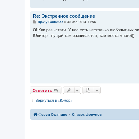
Re: Экстренное сообщение
С
Rjaviy Fantomas
»
30 мар 2013, 11:56
о
о
О! Как раз кстати. У нас есть несколько любопытных 
б
Юпитер - пущай там развиваются, там места много)))
щ
е
н
и
е
Ответить
Вернуться в «Юмор»
Форум Селятино
Список форумов