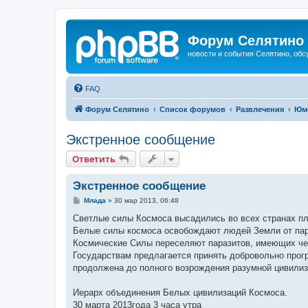
Форум Селятино
новости и события Селятино, об
FAQ
Форум Селятино
Список форумов
Развлечения
Юм
Экстренное сообщение
Ответить
Экстренное сообщение
С
Млада
»
30 мар 2013, 06:48
о
о
Светлые силы Космоса высадились во всех странах пл
б
Белые силы космоса освобождают людей Земли от пар
щ
е
Космические Силы переселяют паразитов, имеющих чел
н
Государствам предлагается принять добровольно прогр
и
е
продолжена до полного возрождения разумной цивилиз
Иерарх объединения Белых цивилизаций Космоса.
30 марта 2013года 3 часа утра