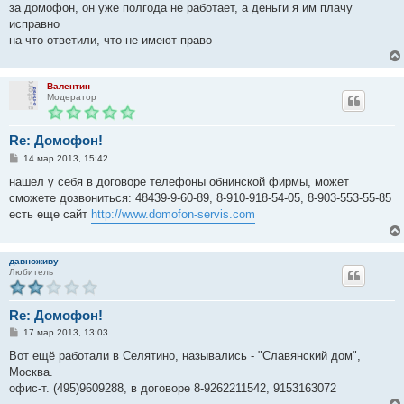
за домофон, он уже полгода не работает, а деньги я им плачу
исправно
на что ответили, что не имеют право
Валентин
Модератор
Re: Домофон!
С
14 мар 2013, 15:42
о
о
нашел у себя в договоре телефоны обнинской фирмы, может
б
сможете дозвониться: 48439-9-60-89, 8-910-918-54-05, 8-903-553-55-85
щ
е
есть еще сайт
http://www.domofon-servis.com
н
и
е
давноживу
Любитель
Re: Домофон!
С
17 мар 2013, 13:03
о
о
Вот ещё работали в Селятино, назывались - "Славянский дом",
б
Москва.
щ
е
офис-т. (495)9609288, в договоре 8-9262211542, 9153163072
н