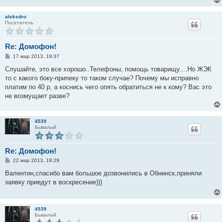
и
е
aleksdro
Посетитель
Re: Домофон!
С
17 мар 2013, 19:37
о
о
Слушайте, это все хорошо..Телефоны, помощь товарищу....Но ЖЭК
б
то с какого боку-припеку то таком случае? Почему мы исправно
щ
е
платим по 40 р, а коснись чего опять обратиться не к кому? Вас это
н
не возмущает разве?
и
е
4539
Бывалый
Re: Домофон!
С
22 мар 2013, 19:29
о
о
Валентин,спасибо вам большое дозвонились в Обнинск,приняли
б
заявку приедут в воскресение)))
щ
е
н
и
е
4539
Бывалый