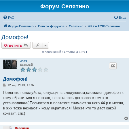
Форум Селятино
FAQ
Вход
Форум Селятино
Список форумов
Селятино
ЖКХ и ТСЖ Селятино
Домофон!
Ответить
9 сообщений • Страница
1
из
1
4539
Бывалый
Домофон!
С
12 мар 2013, 17:37
о
о
Помогите пожалуйста, ситуация в следующем;сломался домофон к
б
кому обратиться я не знаю, не осталось договора с тем кто
щ
е
устанавливал( Посмотрел в платежке снимают за него 44 р в месяц,
н
в жкх тоже незнают к кому обратиться! Может кто то даст какой
и
е
контакт, спс)
Валентин