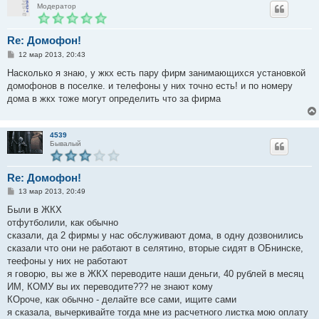
Модератор
Re: Домофон!
С
12 мар 2013, 20:43
о
о
Насколько я знаю, у жкх есть пару фирм занимающихся установкой
б
домофонов в поселке. и телефоны у них точно есть! и по номеру
щ
е
дома в жкх тоже могут определить что за фирма
н
и
е
4539
Бывалый
Re: Домофон!
С
13 мар 2013, 20:49
о
о
Были в ЖКХ
б
отфутболили, как обычно
щ
е
сказали, да 2 фирмы у нас обслуживают дома, в одну дозвонились
н
сказали что они не работают в селятино, вторые сидят в ОБнинске,
и
е
теефоны у них не работают
я говорю, вы же в ЖКХ переводите наши деньги, 40 рублей в месяц
ИМ, КОМУ вы их переводите??? не знают кому
КОроче, как обычно - делайте все сами, ищите сами
я сказала, вычеркивайте тогда мне из расчетного листка мою оплату