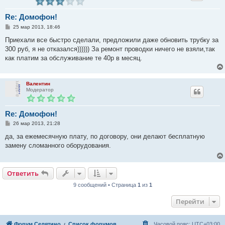
Re: Домофон!
С
25 мар 2013, 18:46
о
о
Приехали все быстро сделали, предложили даже обновить трубку за
б
300 руб, я не отказался)))))) За ремонт проводки ничего не взяли,так
щ
е
как платим за обслуживание те 40р в месяц.
н
и
е
Валентин
Модератор
Re: Домофон!
С
26 мар 2013, 21:28
о
о
да, за ежемесячную плату, по договору, они делают бесплатную
б
замену сломанного оборудования.
щ
е
н
и
е
Ответить
9 сообщений • Страница
1
из
1
Перейти
Форум Селятино
Список форумов
Часовой пояс:
UTC+03:00