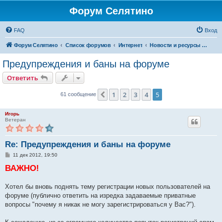
Форум Селятино
FAQ
Вход
Форум Селятино
Список форумов
Интернет
Новости и ресурсы Инфосел
Предупреждения и баны на форуме
Ответить
1
2
3
4
5
Пред.
61 сообщение
Игорь
Ветеран
Re: Предупреждения и баны на форуме
С
11 дек 2012, 19:50
о
ВАЖНО!
о
б
щ
е
Хотел бы вновь поднять тему регистрации новых пользователей на
н
форуме (публично ответить на изредка задаваемые приватные
и
е
вопросы "почему я никак не могу зарегистрироваться у Вас?").