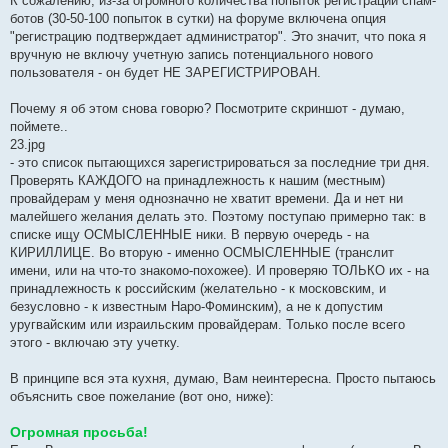
К сожалению, из-за огромного количества попыток регистраций спам-
ботов (30-50-100 попыток в сутки) на форуме включена опция
"регистрацию подтверждает администратор". Это значит, что пока я
вручную не включу учетную запись потенциального нового
пользователя - он будет НЕ ЗАРЕГИСТРИРОВАН.
Почему я об этом снова говорю? Посмотрите скриншот - думаю,
поймете..
23.jpg
- это список пытающихся зарегистрироваться за последние три дня.
Проверять КАЖДОГО на принадлежность к нашим (местным)
провайдерам у меня однозначно не хватит времени. Да и нет ни
малейшего желания делать это. Поэтому поступаю примерно так: в
списке ищу ОСМЫСЛЕННЫЕ ники. В первую очередь - на
КИРИЛЛИЦЕ. Во вторую - именно ОСМЫСЛЕННЫЕ (транслит
имени, или на что-то знакомо-похожее). И проверяю ТОЛЬКО их - на
принадлежность к российским (желательно - к московским, и
безусловно - к известным Наро-Фоминским), а не к допустим
уругвайским или израильским провайдерам. Только после всего
этого - включаю эту учетку.
В принципе вся эта кухня, думаю, Вам неинтересна. Просто пытаюсь
объяснить свое пожелание (вот оно, ниже):
Огромная просьба!