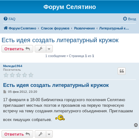
Форум Селятино
FAQ
Вход
Форум Селятино
Список форумов
Развлечения
Литературный кружок
Есть идея создать литературный кружок
Ответить
1 сообщение • Страница
1
из
1
Миледи1964
Посетитель
Есть идея создать литературный кружок
С
05 фев 2012, 23:20
о
о
17 февраля в 18-00 Библиотека городского поселения Селятино
б
приглашает местных поэтов и прозаиков на первую творческую
щ
е
встречу на тему создания литературного объединения. Приглашаем
н
и
всех пишущих собратьев.
е
Ответить