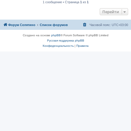
1 сообщение • Страница
1
из
1
Перейти
Форум Селятино
Список форумов
Часовой пояс:
UTC+03:00
Создано на основе
phpBB
® Forum Software © phpBB Limited
Русская поддержка phpBB
Конфиденциальность
|
Правила